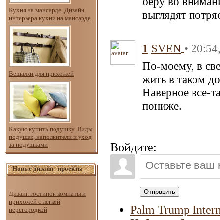
беру во вниман
Кухня на мансарде. Дизайн
выглядят потря
интерьера кухни на мансарде
1
• 20:54
SVEN
По-моему, в св
Вешалки для прихожей
жить в таком до
Наверное все-та
пониже.
Какую купить подушку. Виды
подушек, наполнители и уход
за подушками
Войдите:
Новые дизайн - проекты
Отправить
Дизайн гостиной комнаты и
прихожей с лёгкой
Palm Trump Intern
перегородкой