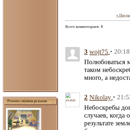
« Пред
Всего комментариев
:
3
3
• 20:18
wojt75
Полюбоваться м
таком небоскре
много, а недост
2
• 21:
Nikolay
Ремонт своими руками
Небоскребы дов
случаев, когда
результате зем