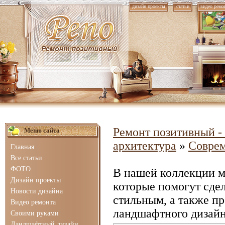
дизайн проекты
статьи
видео ремо
Ремонт позитивный - 
Меню сайта
архитектура
»
Соврем
Главная
Все статьи
ФОТО
В нашей коллекции 
Дизайн проекты
которые помогут сде
Новости дизайна
стильным, а также п
Видео ремонта
ландшафтного дизайн
Своими руками
Ландшафтный дизайн