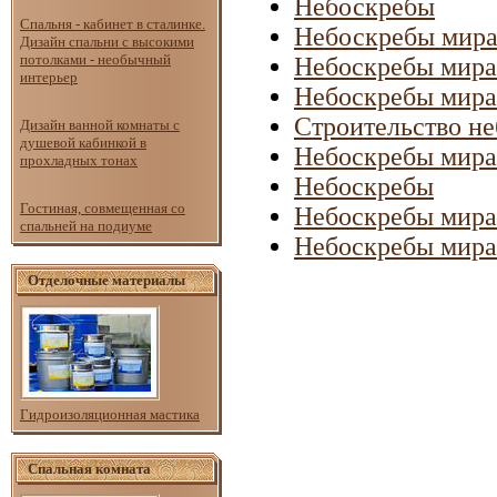
Небоскребы
Спальня - кабинет в сталинке.
Небоскребы мир
Дизайн спальни с высокими
потолками - необычный
Небоcкребы мира
интерьер
Небоcкребы мира
Строительство н
Дизайн ванной комнаты с
душевой кабинкой в
Небоcкребы мира
прохладных тонах
Небоcкребы
Гостиная, совмещенная со
Небоcкребы мира
спальней на подиуме
Небоcкребы мира
Отделочные материалы
Гидроизоляционная мастика
Спальная комната