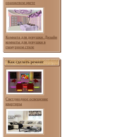
оранжевом цвете
Комната для девушки. Дизайн
комнаты для девушки в
гламурном стиле
Как сделать ремонт
Светдиодное освещение
квартиры