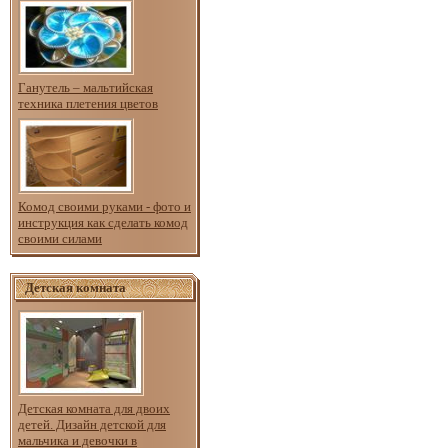
Ганутель – мальтийская
техника плетения цветов
Комод своими руками - фото и
инструкция как сделать комод
своими силами
Детская комната
Детская комната для двоих
детей. Дизайн детской для
мальчика и девочки в