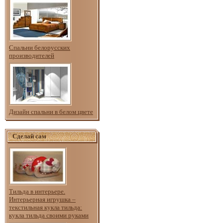
Спальни белорусских
производителей
Дизайн спальни в белом цвете
Сделай сам
Тильда в интерьере.
Интерьерная игрушка –
текстильная кукла тильда:
кукла тильда своими руками