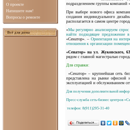
подразделением группы компаний «И
О проекте
Напишите нам!
При выборе нового офиса компани
создания индивидуального дизайн
Вопросы о ремонте
располагается в самом центре горо
«
Мы регулярно анализируем спрос 
Всё для дома
найти подходящее предложение в
«Сенатор». –
Ориентация на интере
отношения к организации помещени
«Сенатор» на ул. Жуковского, 6
рядом с главной магистралью город
Для справки:
«Сенатор» – крупнейшая сеть биз
представлена на рынке офисной н
эксплуатацией и обслуживанием се
Для получения дополнительной инфор
Пресс-служба сеть-бизнес центров «С
телефон: 8(911)295-31-40
Поделиться…