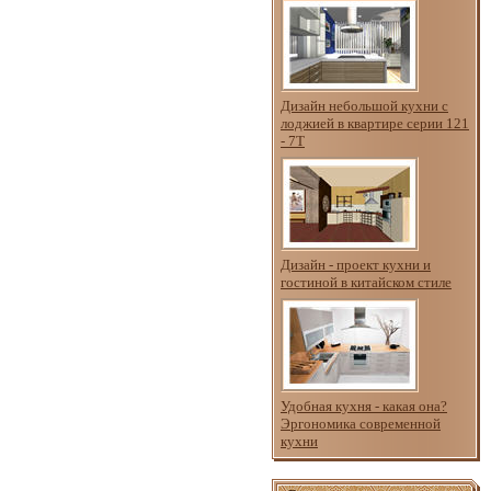
Дизайн небольшой кухни с
лоджией в квартире серии 121
- 7Т
Дизайн - проект кухни и
гостиной в китайском стиле
Удобная кухня - какая она?
Эргономика современной
кухни