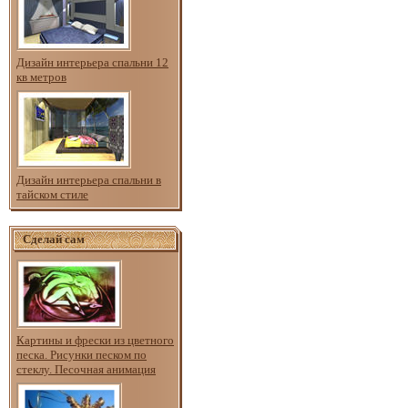
Дизайн интерьера спальни 12
кв метров
Дизайн интерьера спальни в
тайском стиле
Сделай сам
Картины и фрески из цветного
песка. Рисунки песком по
стеклу. Песочная анимация