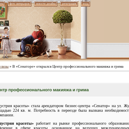
нта
фото интерьеров
новости дизайна
регистрация
вход
елизы
» В «Сенаторе» открылся Центр профессионального макияжа и грима
нтр профессионального макияжа и грима
стрия красоты» стала арендатором бизнес-центра «Сенатор» на ул. Жу
адью 224 кв. м. Потребность в переезде была вызвана необходимос
мпании.
дустрия красоты»
работает на рынке профессионального образования
бучение в сфере красоты, основанное на ведущих международных