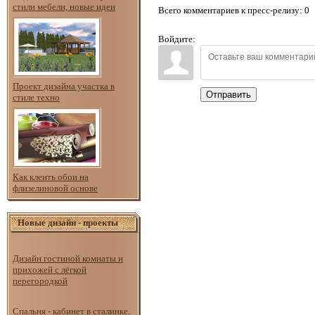
стили мебели, новые идеи
Всего комментариев к пресс-релизу
: 0
Войдите:
Проект дизайна участка в
Отправить
стиле техно
Как клеить обои на
флизелиновой основе
Новые дизайн - проекты
Дизайн гостиной комнаты и
прихожей с лёгкой
перегородкой
Спальня - кабинет в сталинке.