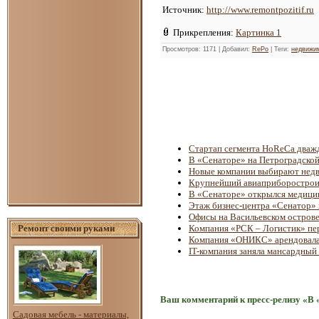
Источник
:
http://www.remontpozitif.ru
Прикрепления
:
Картинка 1
Просмотров
: 1171 |
Добавил
:
RePo
|
Теги
:
недвижи
Стартап сегмента HoReCa дваж
В «Сенаторе» на Петроградской
Новые компании выбирают недв
Крупнейший авиаприборостроит
В «Сенаторе» открылся медици
Этаж бизнес-центра «Сенатор» 
Офисы на Васильевском острове
Ремонт своими руками
Компания «РСК – Логистик» пе
Компания «ОНИКС» арендовала
IT-компания заняла мансардный
Ваш комментарий к пресс-релизу «В
Садовая мебель - материалы,