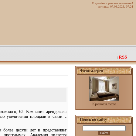
О дизайне и ремонте позитивно!
пятница, 07.08.2026, 07:24
RSS
|
Фотогалерея
Кровати фото
ковского, 63. Компания арендовала
тью увеличения площади в связи с
Поиск по сайту
 более десяти лет и представляет
 программах. Академия является