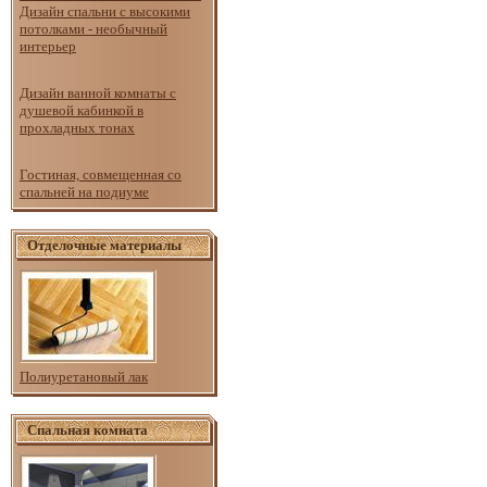
Дизайн спальни с высокими
потолками - необычный
интерьер
Дизайн ванной комнаты с
душевой кабинкой в
прохладных тонах
Гостиная, совмещенная со
спальней на подиуме
Отделочные материалы
Полиуретановый лак
Спальная комната