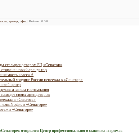
мость
,
аренда
,
офис
|
Рейтинг
:
0.0
/
0
ды стал арендатором БЦ «Сенатор»
 стороне новый арендатор
ижимость класса А
ельный холдинг России переехал в «Сенатор»
нский центр
целиком заняла госкомпания
 находят своих арендаторов
реехала в «Сенатор»
 новый офис в «Сенаторе»
 этаж в «Сенаторе»
 «Сенаторе» открылся Центр профессионального макияжа и грима»