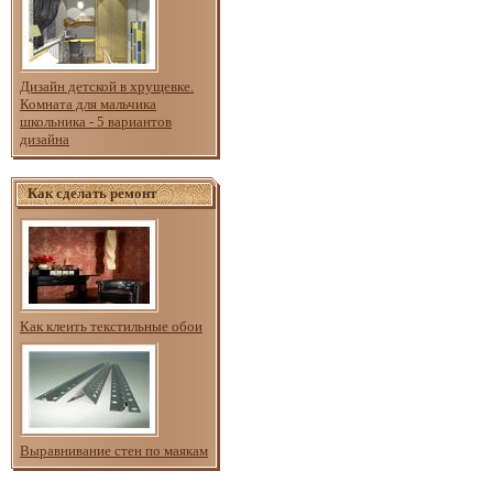
Дизайн детской в хрущевке.
Комната для мальчика
школьника - 5 вариантов
дизайна
Как сделать ремонт
Как клеить текстильные обои
Выравнивание стен по маякам