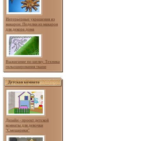
Интерьерные украшения из
макарон. Поделки из макарон
для декора дома
Выжигание по шелку. Техника
гильоширования ткани
Детская комната
Дизайн - проект детской
комнаты для девочки
"Смешарики"