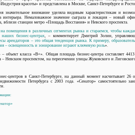
ндустрия красоты» и представлена в Москве, Санкт-Петербурге и Росто
я значительное внимание уделяла видовым характеристикам и возмо
а интерьера. Немаловажное значение сыграла и локация – новый оф
да, вблизи станции метро «Площадь Восстания» и Невского проспекта.
на помещения в различных сегментах рынка и стараемся, чтобы кажда
 наших бизнес-центрах
, – комментирует Дмитрий Золин, управляющ
сы арендаторов – это общая тенденция рынка. К примеру, образовател
я – освещенность и зонирование играют ключевую роль
».
3
– объект класса «B+». Общая площадь бизнес-центра составляет 4413 
а – Невским проспектом, на пересечении улицы Жуковского и Лиговского
нес-центров в Санкт-Петербурге, на данный момент насчитывает 26 о
едвижимости Петербурга с 2003 года. «Сенатор» самостоятельно зан
ти.
мации:
енатор»