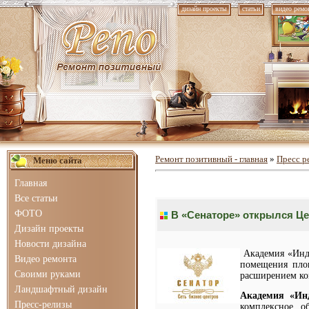
дизайн проекты
статьи
видео ремо
Ремонт позитивный - главная
»
Пресс р
Меню сайта
Главная
Все статьи
ФОТО
В «Сенаторе» открылся Це
Дизайн проекты
Новости дизайна
Академия «Инду
Видео ремонта
помещения площ
Своими руками
расширением ко
Ландшафтный дизайн
Академия «Ин
Пресс-релизы
комплексное о