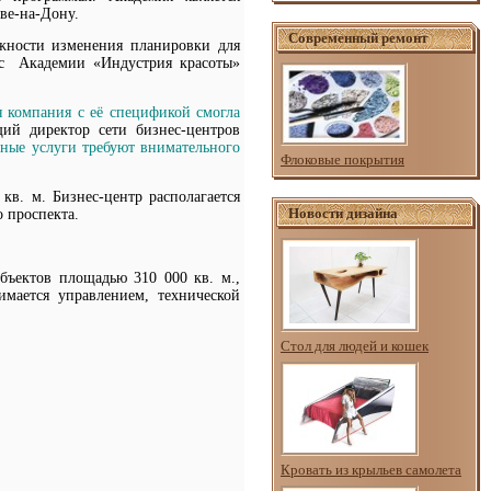
ве-на-Дону.
Современный ремонт
жности изменения планировки для
ис Академии «Индустрия красоты»
я компания с её спецификой смогла
ий директор сети бизнес-центров
ьные услуги требуют внимательного
Флоковые покрытия
кв. м. Бизнес-центр располагается
Новости дизайна
 проспекта.
бъектов площадью 310 000 кв. м.,
имается управлением, технической
Стол для людей и кошек
Кровать из крыльев самолета