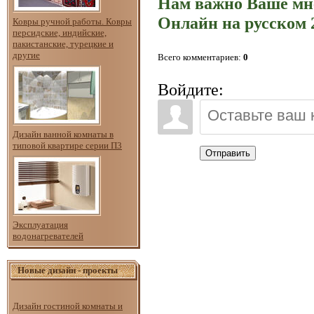
Нам важно Ваше мн
Онлайн на русском 2
Ковры ручной работы. Ковры
персидские, индийские,
пакистанские, турецкие и
другие
Всего комментариев
:
0
Войдите:
Дизайн ванной комнаты в
типовой квартире серии П3
Отправить
Эксплуатация
водонагревателей
Новые дизайн - проекты
Дизайн гостиной комнаты и