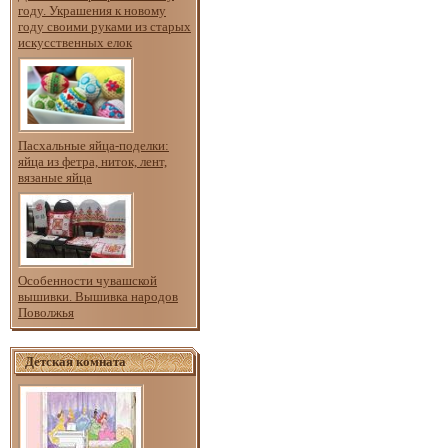
году. Украшения к новому
году своими руками из старых
искусственных елок
Пасхальные яйца-поделки:
яйца из фетра, ниток, лент,
вязаные яйца
Особенности чувашской
вышивки. Вышивка народов
Поволжья
Детская комната