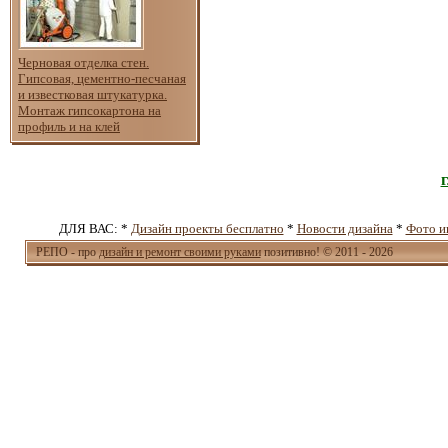
Черновая отделка стен.
Гипсовая, цементно-песчаная
и известковая штукатурка.
Монтаж гипсокартона на
профиль и на клей
ДЛЯ ВАС: *
Дизайн проекты бесплатно
*
Новости дизайна
*
Фото и
РЕПО - про
дизайн и ремонт своими руками
позитивно! © 2011 - 2026