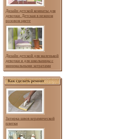
Дизайн детской комнаты для
девочки. Детская в нежном
розовом цвете
Дизайн детской для маленькой
девочки и для школьницы с
минимальными затратами
Как сделать ремонт
Затирка швов керамической
плитки