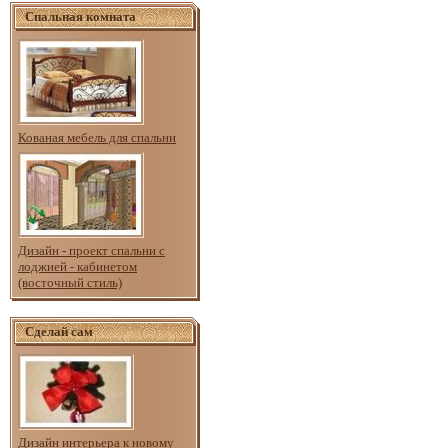
Спальная комната
Кованая мебель для спальни
Дизайн - проект спальни с
лоджией - кабинетом
(восточный стиль)
Сделай сам
Дизайн интерьера к новому