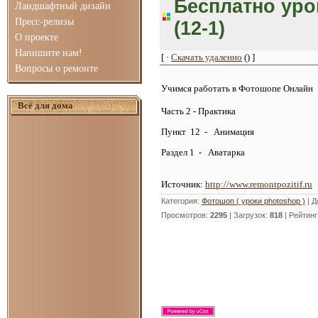
Бесплатно уро
Ландшафтный дизайн
Пресс-релизы
(12-1)
О проекте
Напишите нам!
[ ·
Скачать удаленно
() ]
Вопросы о ремонте
Учимся работать в Фотошопе Онлайн
Всё для дома
Часть 2 - Практика
Пункт
12 - Анимация
Раздел 1 -
Аватарка
Источник:
http://www.remontpozitif.ru
Категория
:
Фотошоп ( уроки photoshop )
|
Д
Просмотров
:
2295
|
Загрузок
:
818
|
Рейтинг