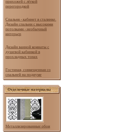
прихожей с лёгкой
перегородкой
Спальня - кабинет в сталинке.
Дизайн спальни с высокими
потолками - необычный
интерьер
Дизайн ванной комнаты с
душевой кабинкой в
прохладных тонах
Гостиная, совмещенная со
спальней на подиуме
Отделочные материалы
Металлизированные обои