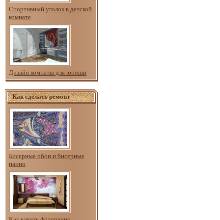
Спортивный уголок в детской
комнате
Дизайн комнаты для юноши
Как сделать ремонт
Бисерные обои и бисерные
панно
Как клеить фотопанно