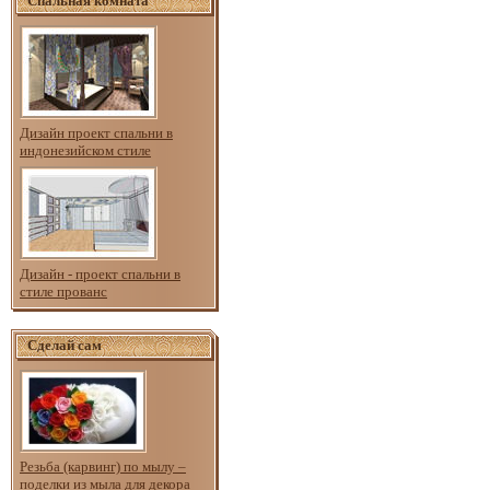
Спальная комната
Дизайн проект спальни в
индонезийском стиле
Дизайн - проект спальни в
стиле прованс
Сделай сам
Резьба (карвинг) по мылу –
поделки из мыла для декора