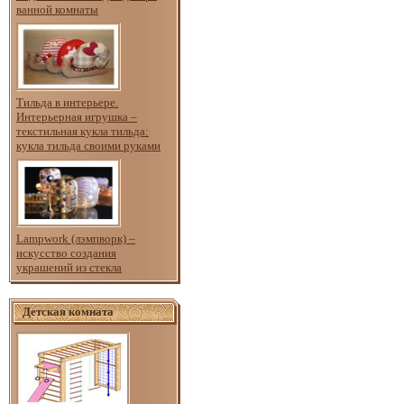
ванной комнаты
Тильда в интерьере.
Интерьерная игрушка –
текстильная кукла тильда:
кукла тильда своими руками
Lampwork (лэмпворк) –
искусство создания
украшений из стекла
Детская комната