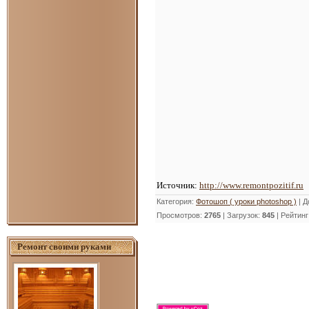
Источник:
http://www.remontpozitif.ru
Категория
:
Фотошоп ( уроки photoshop )
|
Д
Просмотров
:
2765
|
Загрузок
:
845
|
Рейтинг
Ремонт своими руками