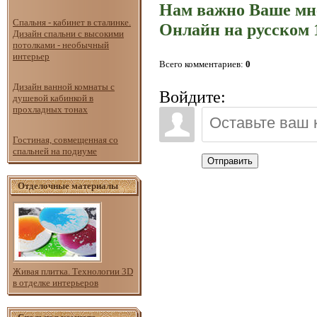
Нам важно Ваше мн
Спальня - кабинет в сталинке.
Онлайн на русском 1
Дизайн спальни с высокими
потолками - необычный
интерьер
Всего комментариев
:
0
Дизайн ванной комнаты с
Войдите:
душевой кабинкой в
прохладных тонах
Гостиная, совмещенная со
спальней на подиуме
Отправить
Отделочные материалы
Живая плитка. Технологии 3D
в отделке интерьеров