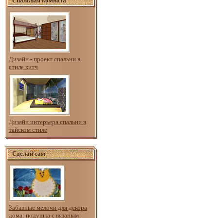
Спальная комната
Дизайн - проект спальни в
стиле китч
Дизайн интерьера спальни в
тайском стиле
Сделай сам
Забавные мелочи для декора
дома: подушка с вязаным