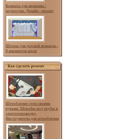
Комната для мальчика -
подростка. Дизайн - проект
Шторы для детской комнаты -
8 вариантов штор
Как сделать ремонт
Штробление стен своими
руками. Штробы под трубы и
электропроводку.
Инструменты для штробления