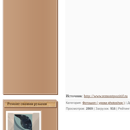
Источник:
http://www.remontpozitif.ru
Категория
:
Фотошоп ( уроки photoshop )
|
Д
Ремонт своими руками
Просмотров
:
2869
|
Загрузок
:
916
|
Рейтинг