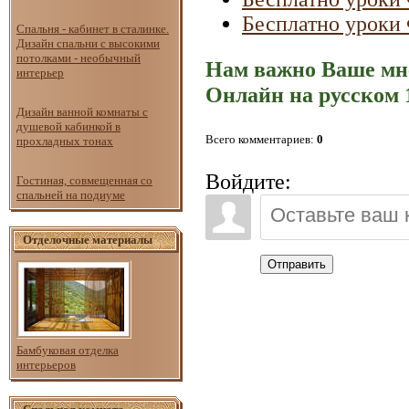
Бесплатно уроки 
Спальня - кабинет в сталинке.
Дизайн спальни с высокими
потолками - необычный
Нам важно Ваше мн
интерьер
Онлайн на русском 1
Дизайн ванной комнаты с
душевой кабинкой в
Всего комментариев
:
0
прохладных тонах
Войдите:
Гостиная, совмещенная со
спальней на подиуме
Отделочные материалы
Отправить
Бамбуковая отделка
интерьеров