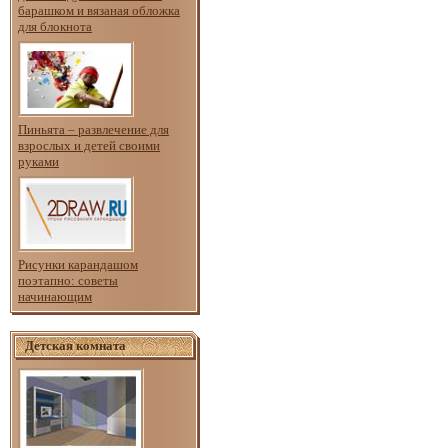
барашком и вязаная обложка
для блокнота
Пиньята – развлечение для
взрослых и детей своими
руками
Рисунки карандашом
поэтапно: советы
начинающим
Детская комната