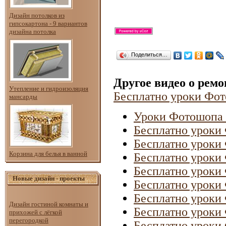
Дизайн потолков из
гипсокартона - 9 вариантов
дизайна потолка
Поделиться…
Другое видео о рем
Утепление и гидроизоляция
Бесплатно уроки Фот
мансарды
Уроки Фотошопа О
Бесплатно уроки 
Бесплатно уроки 
Корзина для белья в ванной
Бесплатно уроки 
Бесплатно уроки 
Новые дизайн - проекты
Бесплатно уроки 
Бесплатно уроки 
Дизайн гостиной комнаты и
Бесплатно уроки 
прихожей с лёгкой
перегородкой
Бесплатно уроки 