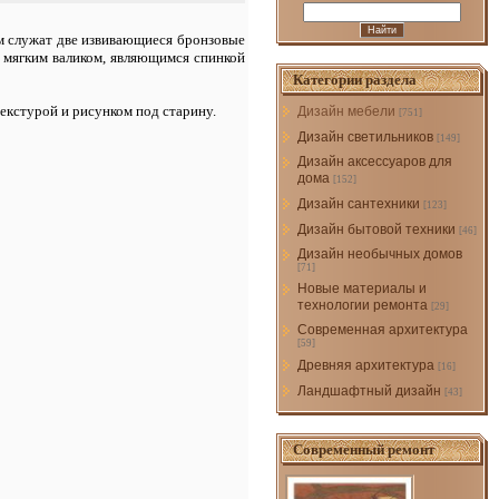
м служат две извивающиеся бронзовые
о мягким валиком, являющимся спинкой
Категории раздела
екстурой и рисунком под старину.
Дизайн мебели
[751]
Дизайн светильников
[149]
Дизайн аксессуаров для
дома
[152]
Дизайн сантехники
[123]
Дизайн бытовой техники
[46]
Дизайн необычных домов
[71]
Новые материалы и
технологии ремонта
[29]
Современная архитектура
[59]
Древняя архитектура
[16]
Ландшафтный дизайн
[43]
Современный ремонт