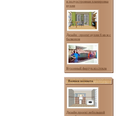
и полуостровная планировка
кухни
Дизайн - проект кухни 6 кв м с
балконом
Кухонный фартук из стекла
Ванная комната
Дизайн проект небольшой