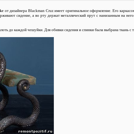
ke
от дизайнера Blackman Cruz имеет оригинальное оформление. Его каркасо
рживают сидение, а во рту держат металлический прут с нанизанным на нег
оть до каждой чешуйки. Для обивки сидения и спинки была выбрана ткань с т