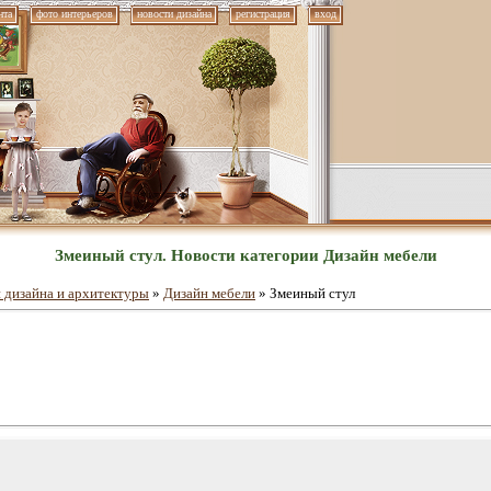
нта
фото интерьеров
новости дизайна
регистрация
вход
Змеиный стул. Новости категории Дизайн мебели
 дизайна и архитектуры
»
Дизайн мебели
» Змеиный стул