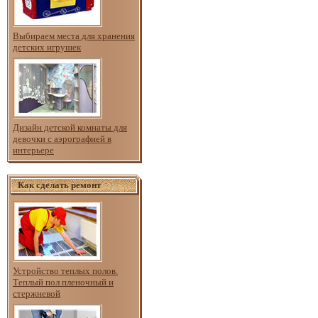
Выбираем места для хранения
детских игрушек
Дизайн детской комнаты для
девочки с аэрографией в
интерьере
Как сделать ремонт
Устройство теплых полов.
Теплый пол пленочный и
стержневой