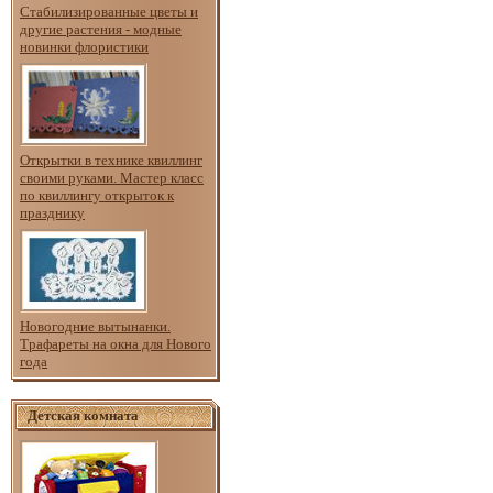
Стабилизированные цветы и
другие растения - модные
новинки флористики
Открытки в технике квиллинг
своими руками. Мастер класс
по квиллингу открыток к
празднику
Новогодние вытынанки.
Трафареты на окна для Нового
года
Детская комната