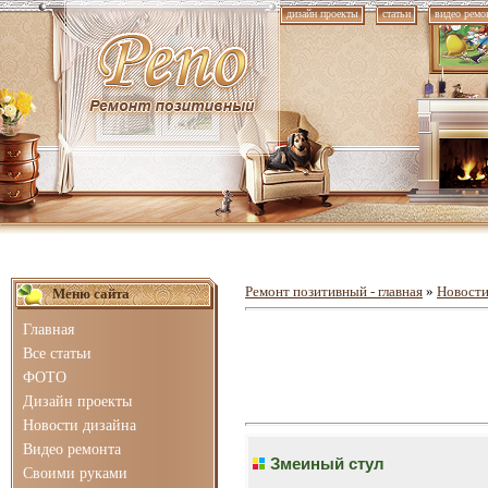
дизайн проекты
статьи
видео ремо
Ремонт позитивный - главная
»
Новости
Меню сайта
Главная
Все статьи
ФОТО
Дизайн проекты
Новости дизайна
Видео ремонта
Змеиный стул
Своими руками