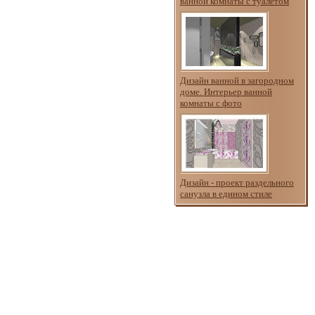
ванной комнаты с туалетом
Дизайн ванной в загородном
доме. Интерьер ванной
комнаты с фото
Дизайн - проект раздельного
санузла в едином стиле