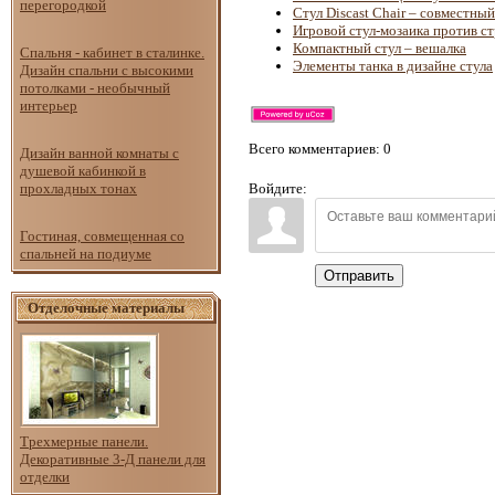
перегородкой
Стул Discast Chair – совместны
Игровой стул-мозаика против ст
Компактный стул – вешалка
Спальня - кабинет в сталинке.
Элементы танка в дизайне стула
Дизайн спальни с высокими
потолками - необычный
интерьер
Всего комментариев
: 0
Дизайн ванной комнаты с
душевой кабинкой в
прохладных тонах
Войдите:
Гостиная, совмещенная со
спальней на подиуме
Отправить
Отделочные материалы
Трехмерные панели.
Декоративные 3-Д панели для
отделки