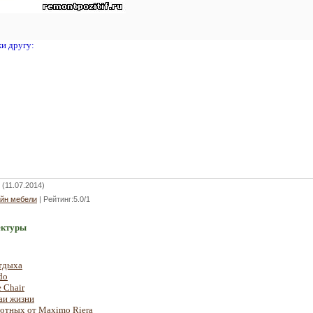
жи другу:
(11.07.2014)
айн мебели
|
Рейтинг
:
5.0
/
1
ектуры
тдыха
do
 Chair
чаи жизни
вотных от Maximo Riera