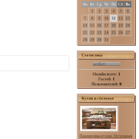
Пн
Вт
Ср
Чт
Пт
Сб
Вс
1
2
3
4
5
6
7
8
9
10
11
12
13
14
15
16
17
18
19
20
21
22
23
24
25
26
27
28
29
30
31
Статистика
Онлайн всего:
1
Гостей:
1
Пользователей:
0
Кухня и столовая
Планировка кухни. Островная