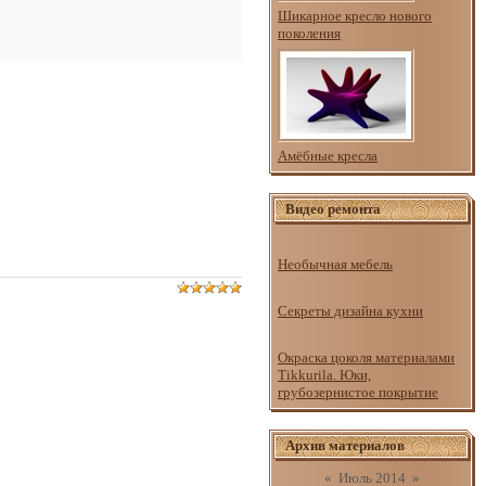
Шикарное кресло нового
поколения
Амёбные кресла
Видео ремонта
Необычная мебель
Секреты дизайна кухни
Окраска цоколя материалами
Tikkurila. Юки,
грубозернистое покрытие
Архив материалов
«
Июль 2014
»