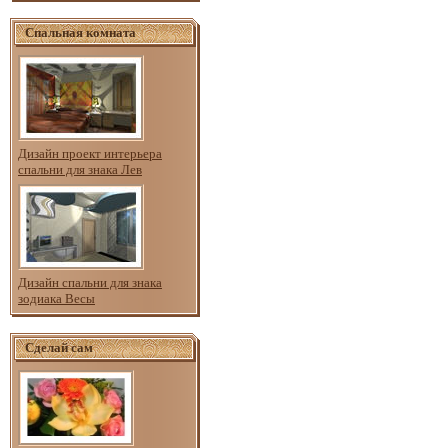
Спальная комната
Дизайн проект интерьера
спальни для знака Лев
Дизайн спальни для знака
зодиака Весы
Сделай сам