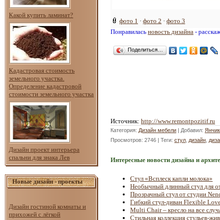
Какой купить ламинат?
фото 1
·
фото 2
·
фото 3
Понравилась
новость дизайна
- расска
Поделиться…
Кадастровая стоимость
земельного участка.
Определение кадастровой
стоимости земельного участка
Источник
:
http://www.remontpozitif.ru
Категория
:
Дизайн мебели
|
Добавил
:
Янчик
Просмотров
: 2746 |
Теги
:
стул
,
дизайн
,
диз
Дизайн проект интерьера
спальни для знака Лев
Интересные новости дизайна и архит
Стул «Всплеск капли молока»
Новые дизайн - проекты
Необычный длинный стул для о
Прозрачный стул от студии Nen
Гибкий стул-диван Flexible Love
Дизайн гостиной комнаты и
Multi Chair – кресло на все слу
прихожей с лёгкой
Стильная коллекция стульев-жи