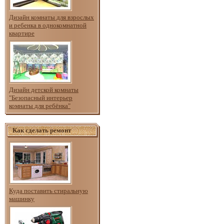
Дизайн комнаты для взрослых
и ребенка в однокомнатной
квартире
Дизайн детской комнаты
"Безопасный интерьер
комнаты для ребёнка"
Как сделать ремонт
Куда поставить стиральную
машинку