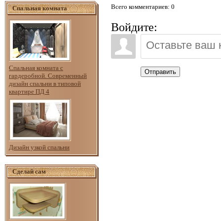
Всего комментариев
: 0
Спальная комната
Войдите:
Спальная комната с
Отправить
гардеробной. Современный
дизайн спальни в типовой
квартире ПД 4
Дизайн узкой спальни
Сделай сам