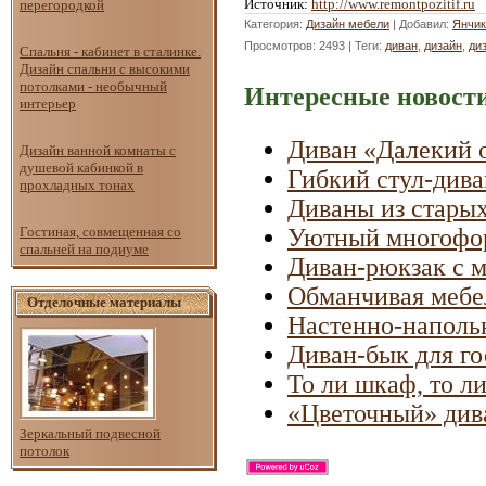
Источник
:
http://www.remontpozitif.ru
перегородкой
Категория
:
Дизайн мебели
|
Добавил
:
Янчик
Просмотров
: 2493 |
Теги
:
диван
,
дизайн
,
ди
Спальня - кабинет в сталинке.
Дизайн спальни с высокими
потолками - необычный
Интересные новости
интерьер
Диван «Далекий 
Дизайн ванной комнаты с
душевой кабинкой в
Гибкий стул-диван
прохладных тонах
Диваны из стары
Гостиная, совмещенная со
Уютный многофор
спальней на подиуме
Диван-рюкзак с 
Обманчивая мебел
Отделочные материалы
Настенно-напольн
Диван-бык для г
То ли шкаф, то л
«Цветочный» див
Зеркальный подвесной
потолок