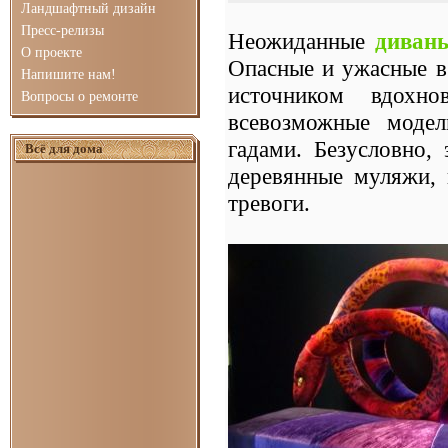
Ландшафтный дизайн
Пресс-релизы
Неожиданные
диван
О проекте
Опасные и ужасные 
Напишите нам!
источником вдохно
Вопросы о ремонте
всевозможные моде
гадами. Безусловно,
Всё для дома
деревянные муляжи, 
тревоги.