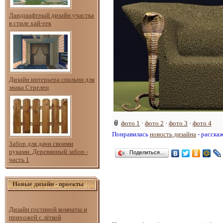
Ландшафтный дизайн участка
в стиле хай-тек
Дизайн интерьера спальни для
знака Стрелец
фото 1
·
фото 2
·
фото 3
·
фото 4
Понравилась
новость дизайна
- расска
Забор для дачи своими
руками. Деревянный забор -
Поделиться…
часть 1
Новые дизайн - проекты
Дизайн гостиной комнаты и
прихожей с лёгкой