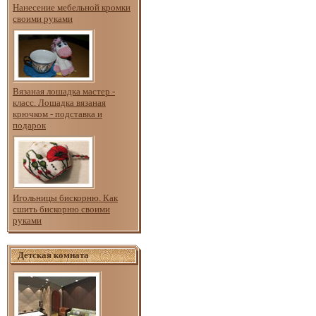
Нанесение мебельной кромки
своими руками
Вязаная лошадка мастер -
класс. Лошадка вязаная
крючком - подставка и
подарок
Игольницы бискорню. Как
сшить бискорню своими
руками
Детская комната