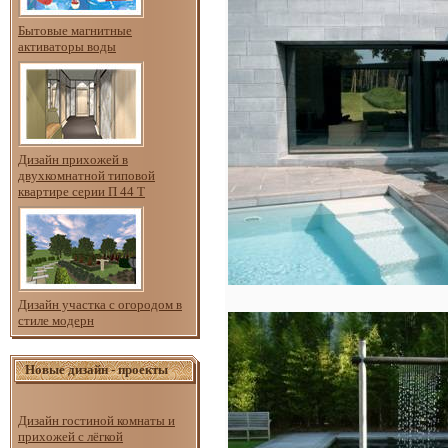
Бытовые магнитные
активаторы воды
Дизайн прихожей в
двухкомнатной типовой
квартире серии П 44 Т
Дизайн участка с огородом в
стиле модерн
Новые дизайн - проекты
Дизайн гостиной комнаты и
прихожей с лёгкой