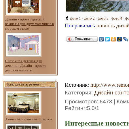
фото 1
·
фото 2
·
фото 3
·
фото 4
·
фо
Дизайн - проект детской
комнаты для двух мальчиков в
Понравилась
новость диза
морском стиле
Поделиться…
Сказочная детская для
девочки. Дизайн - проект
детской комнаты
Источник
:
http://www.remon
Как сделать ремонт
Категория
:
Дизайн сант
Просмотров
: 6478 |
Ком
Рейтинг
:
5.0
/
1
Тканевые натяжные потолки
Интересные новости