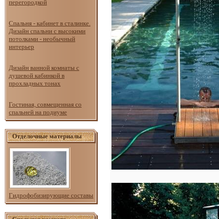
перегородкой
Спальня - кабинет в сталинке.
Дизайн спальни с высокими
потолками - необычный
интерьер
Дизайн ванной комнаты с
душевой кабинкой в
прохладных тонах
Гостиная, совмещенная со
спальней на подиуме
Отделочные материалы
Гидрофобизирующие составы