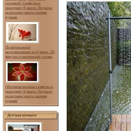
столовой. Салфетка к
празднику 8 марта. Подарок
на восьмое марта своими
руками
Полигональное
моделирование из бумаги: 3D
фигуры и паперкрафт схемы
Объемная вязаная салфетка к
празднику 8 марта. Подарок
на восьмое марта своими
руками
Детская комната