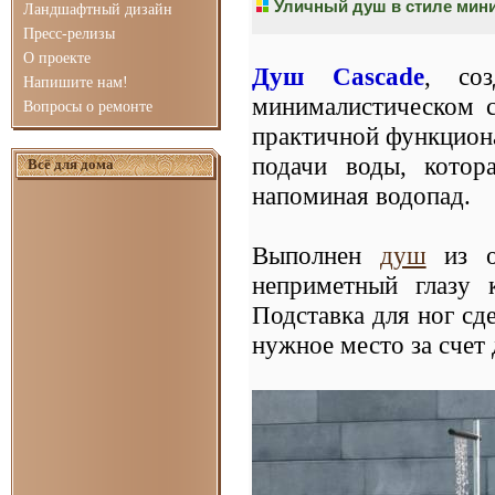
Уличный душ в стиле мин
Ландшафтный дизайн
Пресс-релизы
О проекте
Душ Cascade
, соз
Напишите нам!
минималистическом с
Вопросы о ремонте
практичной функциона
подачи воды, котор
Всё для дома
напоминая водопад.
Выполнен
душ
из оц
неприметный глазу 
Подставка для ног сде
нужное место за счет