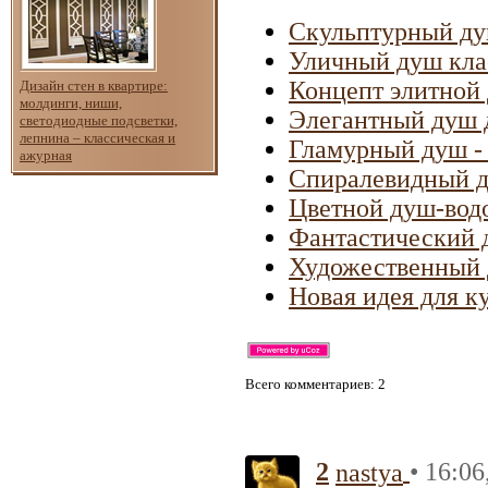
Скульптурный ду
Уличный душ клас
Концепт элитной
Дизайн стен в квартире:
молдинги, ниши,
Элегантный душ 
светодиодные подсветки,
лепнина – классическая и
Гламурный душ -
ажурная
Спиралевидный д
Цветной душ-водо
Фантастический д
Художественный 
Новая идея для к
Всего комментариев
: 2
2
• 16:06
nastya