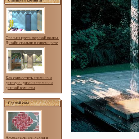
Спальная комната
Спальня цвета морской волны.
Дизайн спальни в синем цвете
Как совместить спальню и
детскую: дизайн спальни и
детской комнаты
Сделай сам
Аксессуары для кухни и