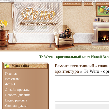
дизайн проекты
статьи
видео ремо
Te Wero - оригинальный мост Новой Зел
Ремонт позитивный - главн
Меню сайта
архитектура
» Te Wero - о
Главная
Все статьи
ФОТО
Дизайн проекты
Новости дизайна
Видео ремонта
Своими руками