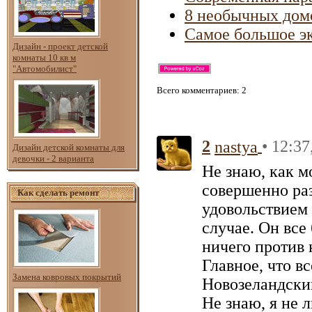
8 необычных дом
Самое большое э
Дизайн - проект детской
комнаты 10 кв м
"Автомобилист"
Всего комментариев
: 2
2
• 12:37
nastya
Дизайн детской комнаты для
девочки - 2 варианта
Не знаю, как м
совершенно раз
Как сделать ремонт
удовольствием 
случае. Он все
ничего против 
Главное, что вс
Замена ковровых покрытий
Новозеландский
Не знаю, я не 