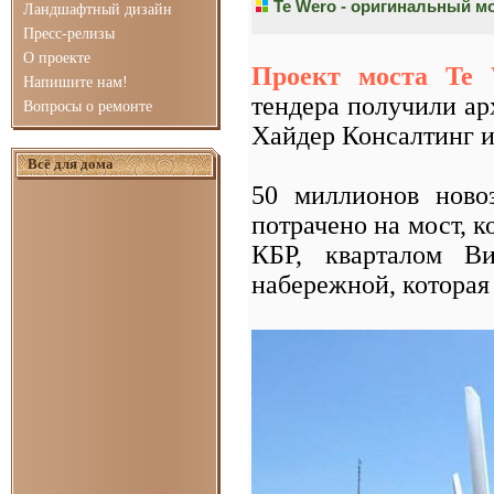
Te Wero - оригинальный м
Ландшафтный дизайн
Пресс-релизы
О проекте
Проект моста Te 
Напишите нам!
тендера получили а
Вопросы о ремонте
Хайдер Консалтинг и
Всё для дома
50 миллионов ново
потрачено на мост, 
КБР, кварталом В
набережной, которая 