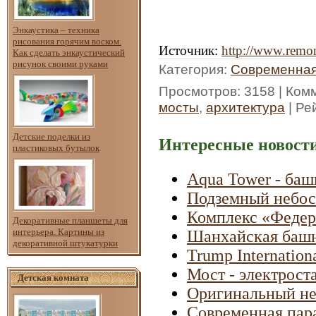
Энкаустика – техника
рисования горячим воском.
Источник
:
http://www.remon
Как сделать энкаустический
рисунок своими руками
Категория
:
Современная
Просмотров
: 3158 |
Ком
мосты
,
архитектура
|
Ре
Детские поделки из
Интересные новости
пластиковых бутылок
Aqua Tower - баш
Подземный небос
Комплекс «Федер
Декоративные планшеты для
интерьера. Картины из
Шанхайская башн
декоративной штукатурки
Trump Internation
Мост - электрост
Детская комната
Оригинальный не
Современная пар