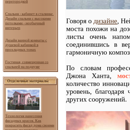
перегородкой
Спальня - кабинет в сталинке.
Дизайн спальни с высокими
Говоря о
дизайне
, Не
потолками - необычный
моста похожи на доз
интерьер
листы очень напом
Дизайн ванной комнаты с
соединившись в ве
душевой кабинкой в
прохладных тонах
гармоничную компо
Гостиная, совмещенная со
По словам професс
спальней на подиуме
Джона Ханта,
мос
Отделочные материалы
количество инновац
уровень, благодаря
других сооружений.
Технология нанесения
фасадных красок. Как
покрасить фасад дома своими
руками: подготовка