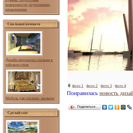
поверхности, грунтование,
шпаклевание
Спальная комната
Дизайн интерьера спальни в
тайском стиле
фото 1
·
фото 2
·
фото 3
·
фото 4
Понравилась
новость диза
Мебель для спальни: кровати
Поделиться…
Сделай сам