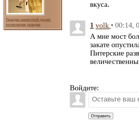
вкуса.
Укладка паркетной доски:
1
• 00:14, 
volk
технология укладки
А мне мост бол
закате опустил
Питерские раз
величественны
Войдите:
Отправить