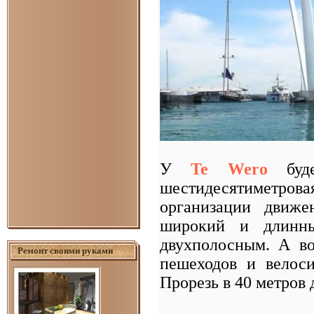
У
Te Wero
буде
шестидесятиметров
организации движе
широкий и длинн
двухполосным. А во
Ремонт своими руками
пешеходов и велоси
Прорезь в 40 метров 