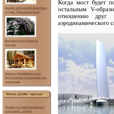
Когда мост будет п
Дизайн небольшой квартиры -
остальным V-образ
студии "Райский остров"
отношению друг 
аэродинамического с
Вьющиеся растения на
участке
Защита деревянных стен.
Антисептики и пропитки для
древесины
Новые дизайн - проекты
Дизайн гостиной комнаты и
прихожей с лёгкой