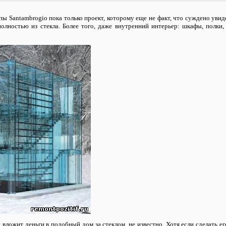
ы Santambrogio пока только проект, которому еще не факт, что суждено увидет
олностью из стекла. Более того, даже внутренний интерьер: шкафы, полки,
 вложит деньги в подобный дом за стеклом, не известно. Хотя если сделать е