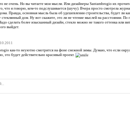
-то не очень. Но вы читаете мои мысли. Или дизайнеры Santambrogio их прочит
о, что я говорю, кем-то подслушивается (шучу). Вчера просто смотрела журнал
дома. Правда, основная мысль была об удешевлении строительства, будет ли как
стеклянный дом. Ну вот скажите, это ли не чтение мыслей на расстоянии. По п
адо сделать более изысканный дизайн, стекло можно не такого оттенка или ви
ого выйдет.
.10.2011
rogio как-то неуютно смотрится на фоне снежной зимы. Думаю, что если окруж
но, это будет действительно красивый проект.