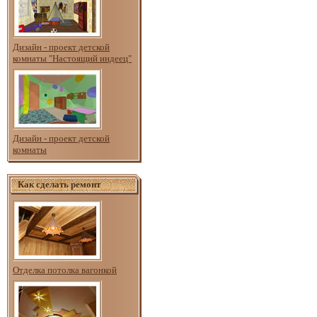
Дизайн - проект детской
комнаты "Настоящий индеец"
Дизайн - проект детской
комнаты
Как сделать ремонт
Отделка потолка вагонкой