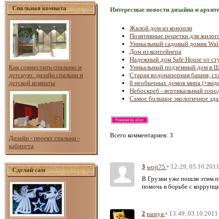
Спальная комната
Интересные новости дизайна и архит
Жилой дом из конопли
Позитивные решетки для жилог
Уникальный садовый домик Wal
Дом из контейнера
Надежный дом Safe House от с
Как совместить спальню и
Уникальный подземный дом в 
детскую: дизайн спальни и
Старая водонапорная башня, с
детской комнаты
8 необычных домов мира (+вид
Небоскреб - вертикальный горо
Самое большое экологичное зда
Всего комментариев
: 3
Дизайн - проект спальни -
кабинета
3
• 12:29, 05.10.201
wojt75
Сделай сам
В Грузии уже пошли этим п
помочь в борьбе с коррупци
2
• 13:49, 03.10.2011
nastya