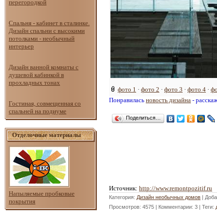
перегородкой
Спальня - кабинет в сталинке.
Дизайн спальни с высокими
потолками - необычный
интерьер
Дизайн ванной комнаты с
душевой кабинкой в
прохладных тонах
фото 1
·
фото 2
·
фото 3
·
фото 4
·
фо
Понравилась
новость дизайна
- расска
Гостиная, совмещенная со
спальней на подиуме
Поделиться…
Отделочные материалы
Источник
:
http://www.remontpozitif.ru
Напыляемые пробковые
Категория
:
Дизайн необычных домов
|
Доба
покрытия
Просмотров
: 4575 |
Комментарии
: 3 |
Теги
: