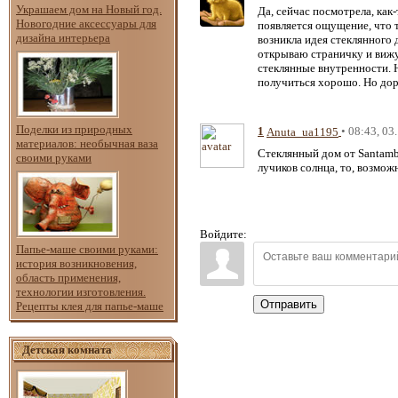
Украшаем дом на Новый год.
Да, сейчас посмотрела, как
Новогодние аксессуары для
появляется ощущение, что т
дизайна интерьера
возникла идея стеклянного 
открываю страничку и вижу 
стеклянные внутренности. Н
получиться хорошо. Но дор
Поделки из природных
1
• 08:43, 03
Anuta_ua1195
материалов: необычная ваза
Стеклянный дом от Santamb
своими руками
лучиков солнца, то, возмож
Войдите:
Папье-маше своими руками:
история возникновения,
область применения,
технологии изготовления.
Отправить
Рецепты клея для папье-маше
Детская комната