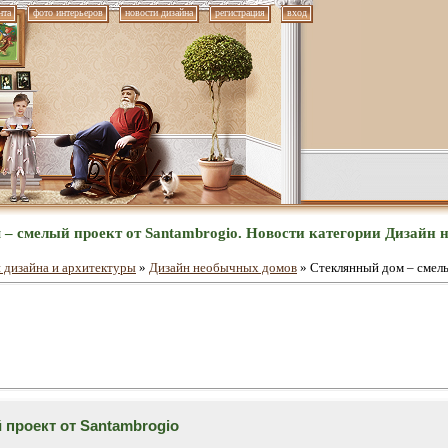
нта
фото интерьеров
новости дизайна
регистрация
вход
– смелый проект от Santambrogio. Новости категории Дизайн
 дизайна и архитектуры
»
Дизайн необычных домов
» Стеклянный дом – смелы
проект от Santambrogio