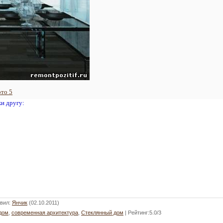
то 5
жи другу:
вил
:
Янчик
(02.10.2011)
дом
,
современная архитектура
,
Стеклянный дом
|
Рейтинг
:
5.0
/
3