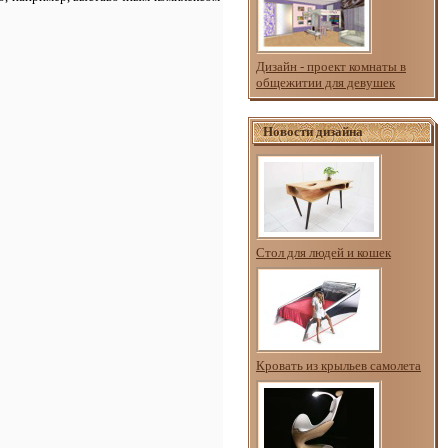
Дизайн - проект комнаты в
общежитии для девушек
Новости дизайна
Стол для людей и кошек
Кровать из крыльев самолета