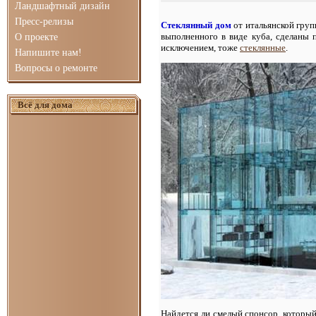
Ландшафтный дизайн
Пресс-релизы
Стеклянный дом
от итальянской групп
выполненного в виде куба, сделаны п
О проекте
исключением, тоже
стеклянные
.
Напишите нам!
Вопросы о ремонте
Всё для дома
Найдется ли смелый спонсор, который