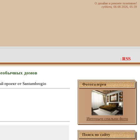
О дизайне и ремонте позитивно!
суббота, 08.08.2026, 05:39
RSS
|
 необычных домов
й проект от Santambrogio
Фотогалерея
Интерьер спальни фото
Поиск по сайту