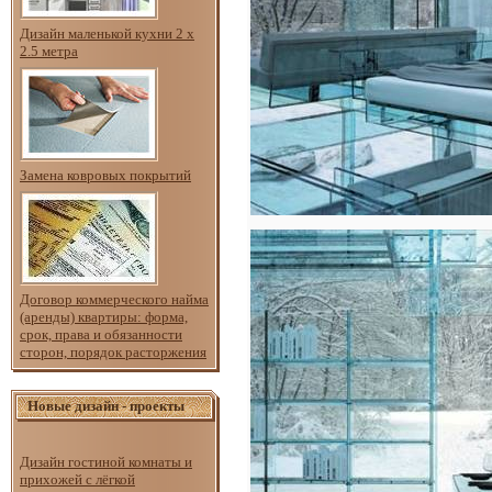
Дизайн маленькой кухни 2 х
2.5 метра
Замена ковровых покрытий
Договор коммерческого найма
(аренды) квартиры: форма,
срок, права и обязанности
сторон, порядок расторжения
Новые дизайн - проекты
Дизайн гостиной комнаты и
прихожей с лёгкой