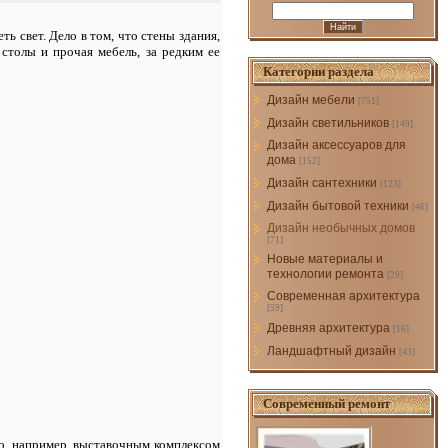
ь свет. Дело в том, что стены здания,
 столы и прочая мебель, за редким ее
Категории раздела
Дизайн мебели
[751]
Дизайн светильников
[149]
Дизайн аксессуаров для
дома
[152]
Дизайн сантехники
[123]
Дизайн бытовой техники
[46]
Дизайн необычных домов
[71]
Новые материалы и
технологии ремонта
[29]
Современная архитектура
[59]
Древняя архитектура
[16]
Ландшафтный дизайн
[43]
Современный ремонт
го, например, выставочным комплексом