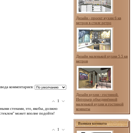
Дизайн - проект кухни 6 кв
метров в стиле ретро
Дизайн маленькой кухни 5.5 кв
метров
вода комментариев:
Дизайн кухни - гостиной.
Интерьер объединённой
1
маленькой кухни и гостиной
ными стенами, это, якобы, должно
комнаты
 стеклом" может вполне подойти!
Ванная комната
1