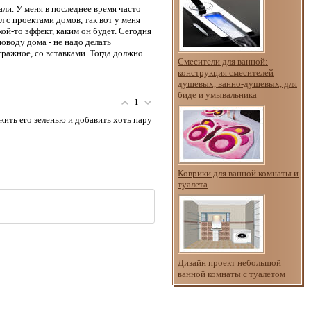
али. У меня в последнее время часто
 с проектами домов, так вот у меня
ой-то эффект, каким он будет. Сегодня
оводу дома - не надо делать
тражное, со вставками. Тогда должно
Смесители для ванной:
конструкция смесителей
душевых, ванно-душевых, для
биде и умывальника
1
ить его зеленью и добавить хоть пару
Коврики для ванной комнаты и
туалета
Дизайн проект небольшой
ванной комнаты с туалетом