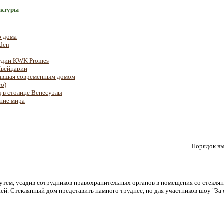
ектуры
о дома
den
тудии KWK Promes
Швейцарии
тавшая современным домом
ео)
д в столице Венесуэлы
ние мира
Порядок вы
1
утем, усадив сотрудников правохранительных органов в помещения со стеклян
ей. Стеклянный дом представить намного труднее, но для участников шоу "За