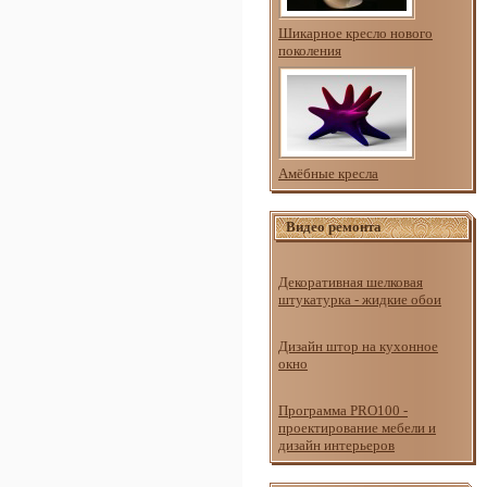
Шикарное кресло нового
поколения
Амёбные кресла
Видео ремонта
Декоративная шелковая
штукатурка - жидкие обои
Дизайн штор на кухонное
окно
Программа PRO100 -
проектирование мебели и
дизайн интерьеров