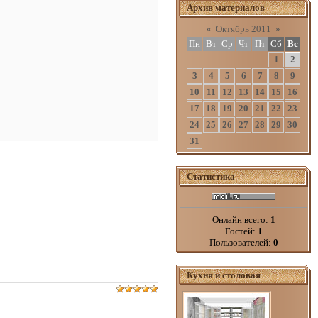
Архив материалов
«
Октябрь 2011
»
Пн
Вт
Ср
Чт
Пт
Сб
Вс
1
2
3
4
5
6
7
8
9
10
11
12
13
14
15
16
17
18
19
20
21
22
23
24
25
26
27
28
29
30
31
Статистика
Онлайн всего:
1
Гостей:
1
Пользователей:
0
Кухня и столовая