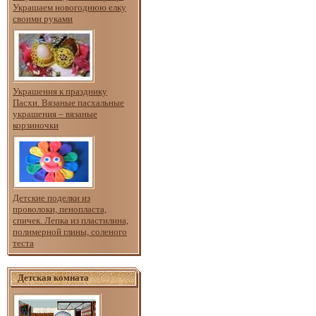
Украшаем новогоднюю елку
своими руками
Украшения к празднику
Пасхи. Вязаные пасхальные
украшения – вязаные
корзиночки
Детские поделки из
проволоки, пенопласта,
спичек. Лепка из пластилина,
полимерной глины, соленого
теста
Детская комната