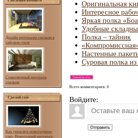
Спальная комната
Оригинальная кн
Интересное рабоч
Яркая полка «Боа
Удобные складные
Полка – тайник
Дизайн интерьера спальни в
тайском стиле
«Компромиссная»
Настенные пакет
Суровая полка из
Современный интерьер
спальни
Всего комментариев
: 0
Сделай сам
Войдите:
Отправить
Как украсить новогоднюю
елку. Новогодний интерьер.