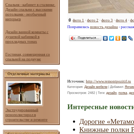
Спальня - кабинет в сталинке.
Дизайн спальни с высокими
потолками - необычный
интерьер
фото 1
·
фото 2
·
фото 3
·
фото 4
·
фо
Понравилась
новость дизайна
- расска
Дизайн ванной комнаты с
душевой кабинкой в
Поделиться…
прохладных тонах
Гостиная, совмещенная со
спальней на подиуме
Отделочные материалы
Источник
:
http://www.remontpozitif.ru
Категория
:
Дизайн мебели
|
Добавил
:
Янчик
Просмотров
: 2482 |
Теги
:
дизайн
,
полка
,
ди
Интересные новости
Экструдированный
пенополистирол в
строительстве и ремонте
Дорогие «Метам
Книжные полки Р