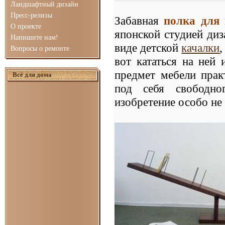
Ландшафтный дизайн
Пресс-релизы
Забавная
полка для 
О проекте
японской студией ди
Напишите нам!
виде детской
качалки
Вопросы о ремонте
вот кататься на ней
предмет мебели прак
Всё для дома
под себя свободно
изобретение особо не