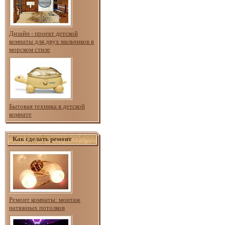
Дизайн - проект детской
комнаты для двух мальчиков в
морском стиле
Бытовая техника в детской
комнате
Как сделать ремонт
Ремонт комнаты: монтаж
натяжных потолков