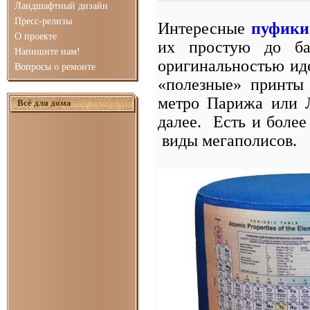
Ландшафтный дизайн
Пресс-релизы
Интересные
пуфики 
О проекте
их простую до бан
Напишите нам!
оригинальностью иде
Вопросы о ремонте
«полезные» принты 
метро Парижа или Л
Всё для дома
далее. Есть и более
виды мегаполисов.