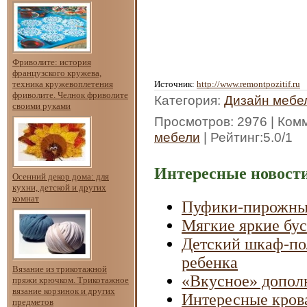
Фриволите: история
французского кружева,
техника кружевоплетения
Источник
:
http://www.remontpozitif.ru
фриволите. Челнок фриволите
Категория
:
Дизайн мебе
своими руками
Просмотров
: 2976 |
Ком
мебели
|
Рейтинг
:
5.0
/
1
Интересные новости
Осенний декор дома: для
кухни, детской и других
комнат
Пуфики-пирожные 
Мягкие яркие бус
Детский шкаф-пол
ребенка
Вязание из трикотажной
«Вкусное» допол
пряжи крючком. Трикотажное
вязание корзинок и других
Интересные крова
предметов