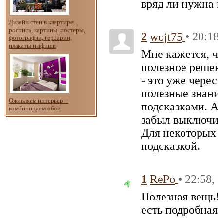
вряд ли нужна 
Дизайн стен в квартире:
роспись, картины, постеры,
2
• 20:1
wojt75
фотографии, гербарии,
плакаты и афиши
Мне кажется, ч
полезное реше
- это уже чере
полезные знани
Оживляем интерьер –
подсказками. А
комбинируем обои
забыл выключит
Для некоторых
подсказкой.
1
• 22:58,
RePo
Полезная вещь!
есть подробная