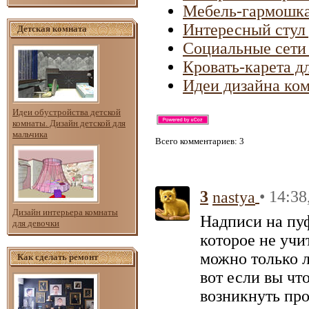
Мебель-гармошка 
Интересный стул 
Детская комната
Социальные сети 
Кровать-карета д
Идеи дизайна ком
Идеи обустройства детской
комнаты. Дизайн детской для
мальчика
Всего комментариев
: 3
3
• 14:38
nastya
Дизайн интерьера комнаты
Надписи на пу
для девочки
которое не учи
можно только л
Как сделать ремонт
вот если вы чт
возникнуть пр