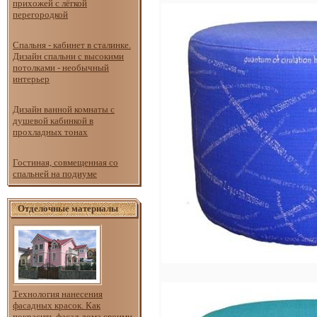
прихожей с лёгкой
перегородкой
Спальня - кабинет в сталинке.
Дизайн спальни с высокими
потолками - необычный
интерьер
Дизайн ванной комнаты с
душевой кабинкой в
прохладных тонах
Гостиная, совмещенная со
спальней на подиуме
Отделочные материалы
Технология нанесения
фасадных красок. Как
покрасить фасад дома своими