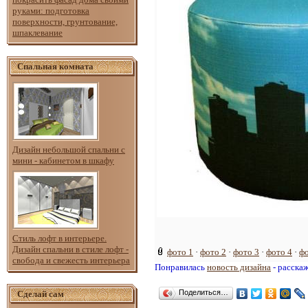
руками: подготовка
поверхности, грунтование,
шпаклевание
Спальная комната
Дизайн небольшой спальни с
мини - кабинетом в шкафу
Стиль лофт в интерьере.
Дизайн спальни в стиле лофт -
фото 1
·
фото 2
·
фото 3
·
фото 4
·
фо
свобода и свежесть интерьера
Понравилась
новость дизайна
- расска
Поделиться…
Сделай сам