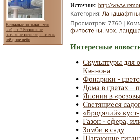
Источник
:
http://www.remon
Категория
:
Ландшафтны
Просмотров
: 7760 |
Ком
Натяжные потолки – что
фитостены
,
мох
,
ландша
выбрать? Бесшовные
натяжные потолки, потолок
звёздное небо
Интересные новости
Скульптуры для о
Кэннона
Фонарики - цвет
Дома в цветах –
Япония в «розовы
Светящиеся садо
«Бродячий» куст-
Газон - сфера, и
Зомби в саду
Шагающие гигант