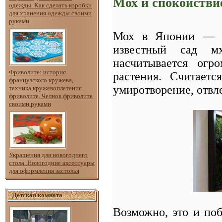
Мох и спокойстви
одежды. Как сделать коробки
для хранения одежды своими
руками
Мох в Японии — 
известный сад м
насчитывается огр
Фриволите: история
растения. Считаетс
французского кружева,
умиротворение, отвле
техника кружевоплетения
фриволите. Челнок фриволите
своими руками
Украшения для новогоднего
стола. Новогодние аксессуары
для оформления застолья
Детская комната
Возможно, это и по