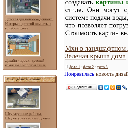
создавать
картины 
стиле. Они могут с
системе подачи воды,
Детская для новорожденного.
Интерьер детской комнаты в
что позволяет погру
голубом цвете
Стоимость картин вел
Мхи в ландшафтном д
Зеленая крыша дома
Дизайн - проект детской
комнаты в морском стиле
фото 1
·
фото 2
·
фото 3
Понравилась
новость диза
Как сделать ремонт
Поделиться…
Штукатурные работы.
Штукатурка своими руками