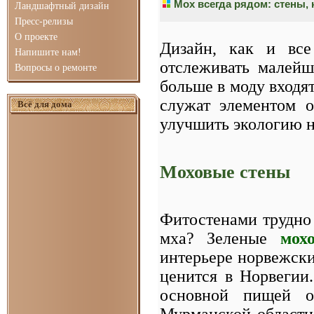
Мох всегда рядом: стены,
Ландшафтный дизайн
Пресс-релизы
О проекте
Дизайн, как и все 
Напишите нам!
отслеживать малей
Вопросы о ремонте
больше в моду входя
служат элементом 
Всё для дома
улучшить экологию н
Моховые стены
Фитостенами трудно 
мха? Зеленые
мох
интерьере норвежски
ценится в Норвегии
основной пищей о
Мурманской области 