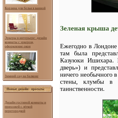
Корзина для белья в ванной
Зеленая крыша де
Эркеры в интерьере: дизайн
комнаты с эркером,
Ежегодно в Лондоне 
оформление окон
там была представ
Казуюки Ишихара. 
дверь») и предста
ничего необычного в
Зимний сад на балконе
стены, клумбы в с
таинственности.
Новые дизайн - проекты
Дизайн гостиной комнаты и
прихожей с лёгкой
перегородкой