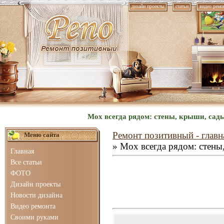
дизайн проекты
статьи
видео ремо
Мох всегда рядом: стены, крыши, сад
Ремонт позитивный - главн
Меню сайта
» Мох всегда рядом: стены
Главная
Все статьи
ФОТО
Дизайн проекты
Новости дизайна
Видео ремонта
Своими руками