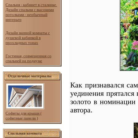
Спальня - кабинет в сталинке.
Дизайн спальни с высокими
потолками - необычный
интерьер
Дизайн ванной комнаты с
душевой кабинкой в
прохладных тонах
Гостиная, совмещенная со
спальней на подиуме
Отделочные материалы
Как признавался сам
уединения прятался 
золото в номинации 
автора.
Софиты для крыши (
софитные панели )
Спальная комната