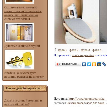
Отопительные панели из
камня. Каменное панельное
отопление - экономичная
система отопления
Душевые кабины с сауной
фото 1
·
фото 2
·
фото 3
·
фото 4
Понравилась
новость дизайна
- расска
Поделиться…
Ипотека: о чем следует
помнить, решаясь на ипотеку
Новые дизайн - проекты
Источник
:
http://www.remontpozitif.ru
Дизайн гостиной комнаты и
Категория
:
Дизайн аксессуаров для дома
|
прихожей с лёгкой