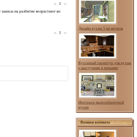
1
ту шансы на разбитие возрастают во
Дизайн кухни 5 кв метров
1
Кухонный гарнитур для кухни
с выступами и нишами
Интерьер малогабаритной
кухни
Ванная комната