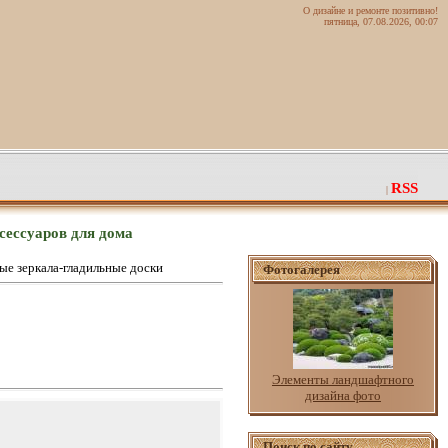
О дизайне и ремонте позитивно!
пятница, 07.08.2026, 00:07
RSS
|
ессуаров для дома
е зеркала-гладильные доски
Фотогалерея
Элементы ландшафтного
дизайна фото
Поиск по сайту