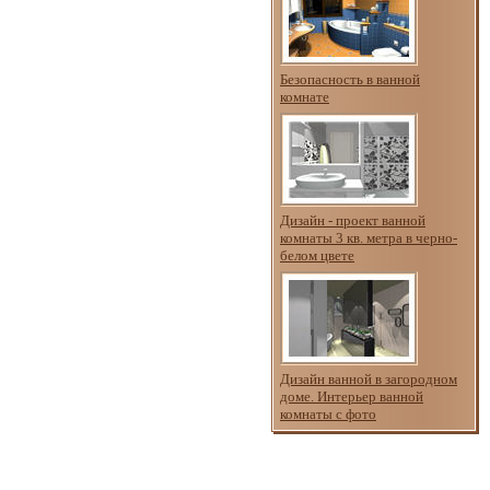
Безопасность в ванной
комнате
Дизайн - проект ванной
комнаты 3 кв. метра в черно-
белом цвете
Дизайн ванной в загородном
доме. Интерьер ванной
комнаты с фото