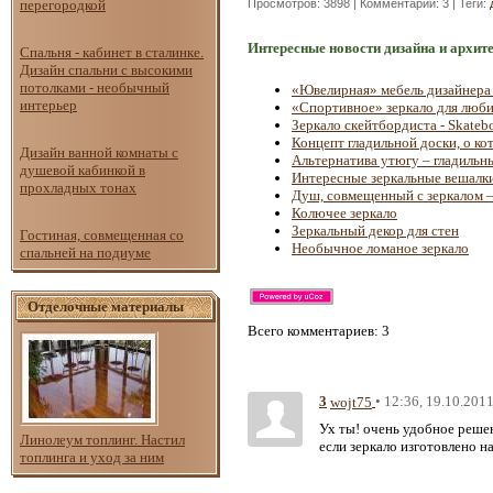
перегородкой
Просмотров
: 3898 |
Комментарии
: 3 |
Теги
:
Интересные новости дизайна и архит
Спальня - кабинет в сталинке.
Дизайн спальни с высокими
потолками - необычный
«Ювелирная» мебель дизайнера 
интерьер
«Спортивное» зеркало для люби
Зеркало скейтбордиста - Skatebo
Концепт гладильной доски, о ко
Дизайн ванной комнаты с
Альтернатива утюгу – гладильн
душевой кабинкой в
Интересные зеркальные вешалк
прохладных тонах
Душ, совмещенный с зеркалом –
Колючее зеркало
Зеркальный декор для стен
Гостиная, совмещенная со
Необычное ломаное зеркало
спальней на подиуме
Отделочные материалы
Всего комментариев
: 3
3
• 12:36, 19.10.201
wojt75
Ух ты! очень удобное решен
Линолеум топлинг. Настил
если зеркало изготовлено н
топлинга и уход за ним