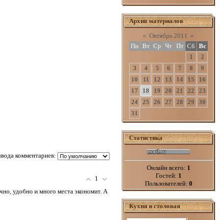
Архив материалов
«
Октябрь 2011
»
Пн
Вт
Ср
Чт
Пт
Сб
Вс
1
2
3
4
5
6
7
8
9
10
11
12
13
14
15
16
17
18
19
20
21
22
23
24
25
26
27
28
29
30
31
Статистика
вода комментариев:
Онлайн всего:
1
Гостей:
1
1
Пользователей:
0
чно, удобно и много места экономит. А
Кухня и столовая