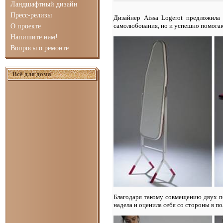
Ландшафтный дизайн
Пресс-релизы
Дизайнер Aissa Logerot предложил
самолюбования, но и успешно помогаю
О проекте
Напишите нам!
Вопросы о ремонте
Всё для дома
Благодаря такому совмещению двух по
надела и оценила себя со стороны в п