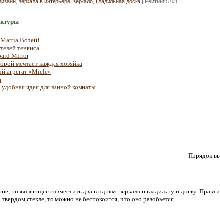
дизайн
,
зеркала в интерьере
,
зеркало
,
Гладильная доска
|
Рейтинг
:
5.0
/
1
ектуры
Mattia Bonetti
телей тенниса
ard Mirror
торой мечтает каждая хозяйка
ый агрегат «Miele»
и
 удобная идея для ванной комнаты
Порядок вы
1
ие, позволяющее совместить два в одном: зеркало и гладильную доску. Практи
а твердом стекле, то можно не беспокоится, что оно разобьется.