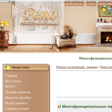
дизайн проекты
статьи
видео ремо
Многофункциональ
Ремонт позитивный - главная
»
Новости
Меню сайта
Главная
Все статьи
ФОТО
Дизайн проекты
Новости дизайна
Видео ремонта
Многофункциональные зе
Своими руками