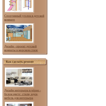
Спортивный уголок в детской
комнате
Дизайн - проект детской
комнаты в морском стиле
Как сделать ремонт
Дизайн интерьера в чёрно -
белом цвете: стили, идеи,
мебель для интерьера