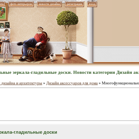
нта
фото интерьеров
новости дизайна
регистрация
вход
ные зеркала-гладильные доски. Новости категории Дизайн акс
 дизайна и архитектуры
»
Дизайн аксессуаров для дома
» Многофункциональны
ркала-гладильные доски