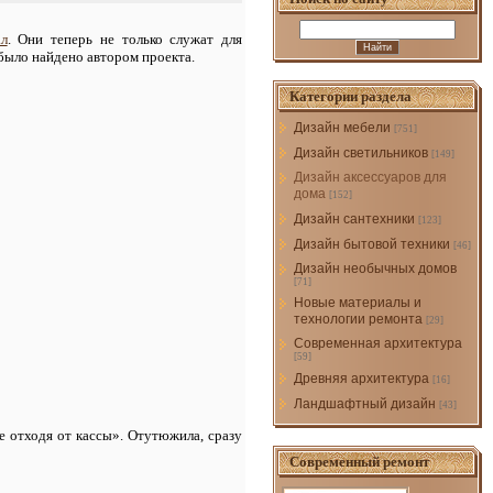
ал
. Они теперь не только служат для
было найдено автором проекта.
Категории раздела
Дизайн мебели
[751]
Дизайн светильников
[149]
Дизайн аксессуаров для
дома
[152]
Дизайн сантехники
[123]
Дизайн бытовой техники
[46]
Дизайн необычных домов
[71]
Новые материалы и
технологии ремонта
[29]
Современная архитектура
[59]
Древняя архитектура
[16]
Ландшафтный дизайн
[43]
е отходя от кассы». Отутюжила, сразу
Современный ремонт