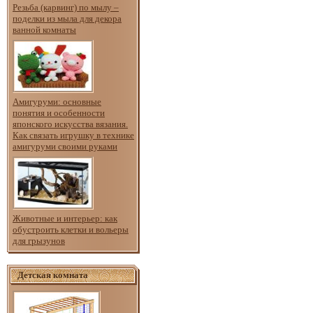
Резьба (карвинг) по мылу –
поделки из мыла для декора
ванной комнаты
Амигуруми: основные
понятия и особенности
японского искусства вязания.
Как связать игрушку в технике
амигуруми своими руками
Животные и интерьер: как
обустроить клетки и вольеры
для грызунов
Детская комната