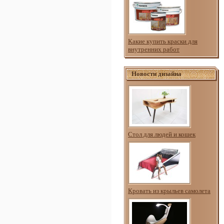
Какие купить краски для
внутренних работ
Новости дизайна
Стол для людей и кошек
Кровать из крыльев самолета