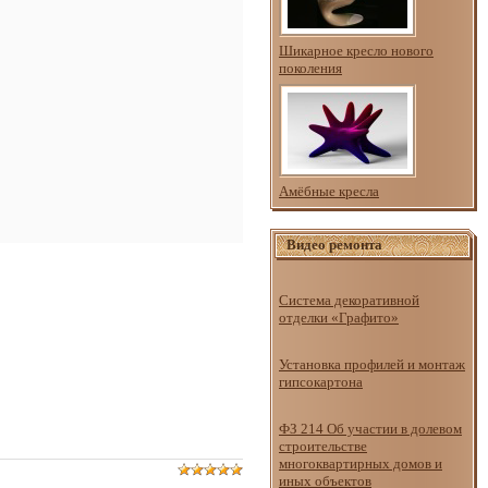
Шикарное кресло нового
поколения
Амёбные кресла
Видео ремонта
Система декоративной
отделки «Графито»
Установка профилей и монтаж
гипсокартона
ФЗ 214 Об участии в долевом
строительстве
многоквартирных домов и
иных объектов