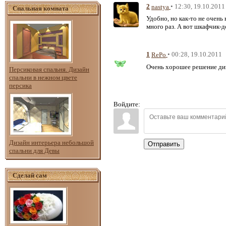
2
• 12:30, 19.10.2011
nastya
Спальная комната
Удобно, но как-то не очень 
много раз. А вот шкафчик-д
1
• 00:28, 19.10.2011
RePo
Очень хорошее решение диз
Персиковая спальня. Дизайн
спальни в нежном цвете
персика
Войдите:
Дизайн интерьера небольшой
Отправить
спальни для Девы
Сделай сам