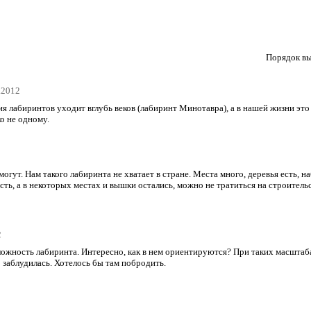
Порядок вы
7.2012
ия лабиринтов уходит вглубь веков (лабиринт Минотавра), а в нашей жизни это
ко не одному.
 могут. Нам такого лабиринта не хватает в стране. Места много, деревья есть,
ть, а в некоторых местах и вышки остались, можно не тратиться на строительс
2
ожность лабиринта. Интересно, как в нем ориентируются? При таких масштабах
 заблудилась. Хотелось бы там побродить.