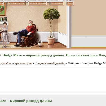
нта
фото интерьеров
новости дизайна
регистрация
вход
at Hedge Maze – мировой рекорд длины. Новости категории Ла
 дизайна и архитектуры
»
Ландшафтный дизайн
» Лабиринт Longleat Hedge M
Maze – мировой рекорд длины