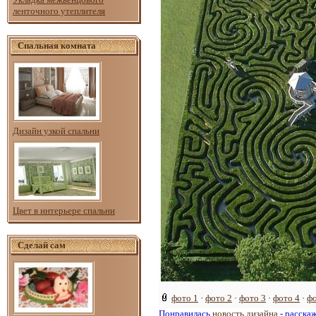
ленточного утеплителя
Спальная комната
Дизайн узкой спальни
Цвет в интерьере спальни
Сделай сам
фото 1
·
фото 2
·
фото 3
·
фото 4
·
фо
Понравилась
новость дизайна
- расска