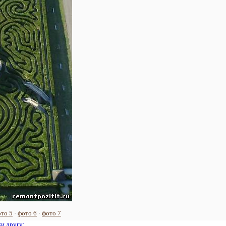
то 5
·
фото 6
·
фото 7
жи другу: