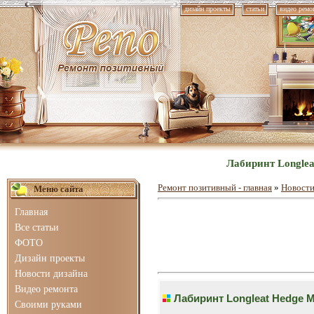
дизайн проекты
статьи
видео ремо
Лабиринт Longle
Ремонт позитивный - главная
»
Новости
Меню сайта
Главная
Все статьи
ФОТО
Дизайн проекты
Новости дизайна
Видео ремонта
Лабиринт Longleat Hedge 
Своими руками