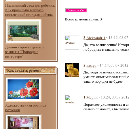
Письменный стол для ребенка.
Как правильно выбрать
письменный стол для ребенка
Всего комментариев
: 3
3
• 18:12, 03.0
Aleksandr-1
Да, это великолепно! Истор
Дизайн - проект детской
побродить в таком, но толь
комнаты "Природа в
интерьере"
2
• 14:14, 03.07.2012
nastya
Как сделать ремонт
Да, люди развлекаются, как
умеют: опыт многолетний ес
такого порядка не будет.
1
• 13:24, 03.07.201
Мэрин
Поражает ухоженность и сл
Художественная роспись
сильно поможет, я бы точно
потолков