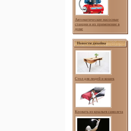
Автоматические насосные
станции и их применение в
доме
Новости дизайна
Стол для людей и кошек
Кровать из крыльев самолета