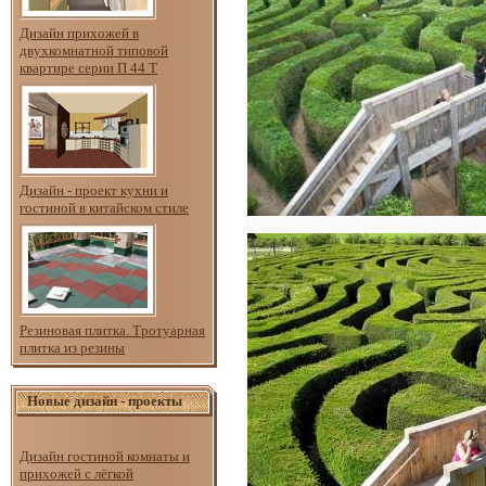
Дизайн прихожей в
двухкомнатной типовой
квартире серии П 44 Т
Дизайн - проект кухни и
гостиной в китайском стиле
Резиновая плитка. Тротуарная
плитка из резины
Новые дизайн - проекты
Дизайн гостиной комнаты и
прихожей с лёгкой