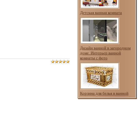
Детская ванная комната
Дизайн ванной в загородном
доме. Интерьер ванной
комнаты с фото
Корзина для белья в ванной