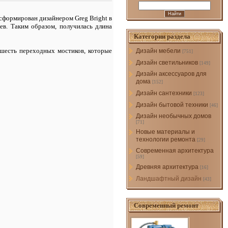
сформирован дизайнером Greg Bright в
ьев. Таким образом, получилась длина
Категории раздела
 шесть переходных мостиков, которые
Дизайн мебели
[751]
Дизайн светильников
[149]
Дизайн аксессуаров для
дома
[152]
Дизайн сантехники
[123]
Дизайн бытовой техники
[46]
Дизайн необычных домов
[71]
Новые материалы и
технологии ремонта
[29]
Современная архитектура
[59]
Древняя архитектура
[16]
Ландшафтный дизайн
[43]
Современный ремонт