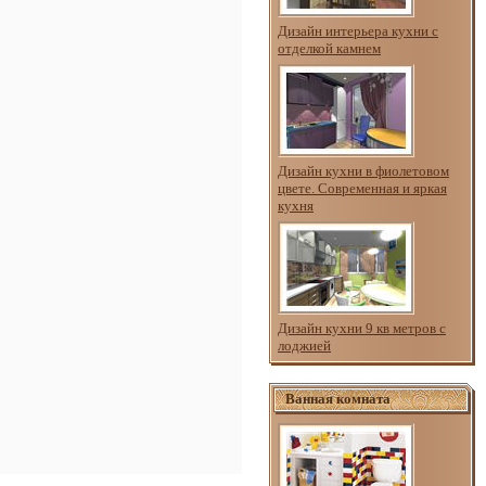
Дизайн интерьера кухни с
отделкой камнем
Дизайн кухни в фиолетовом
цвете. Современная и яркая
кухня
Дизайн кухни 9 кв метров с
лоджией
Ванная комната