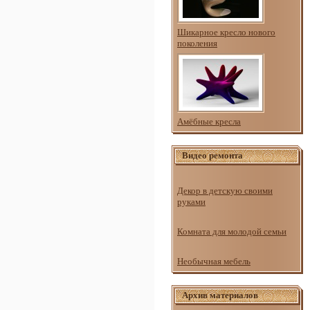
Шикарное кресло нового
поколения
Амёбные кресла
Видео ремонта
Декор в детскую своими
руками
Комната для молодой семьи
Необычная мебель
Архив материалов