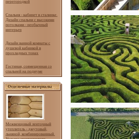
перегородкой
Спальня - кабинет в сталинке.
Дизайн спальни с высокими
потолками - необычный
интерьер
Дизайн ванной комнаты с
душевой кабинкой в
прохладных тонах
Гостиная, совмещенная со
спальней на подиуме
Отделочные материалы
Межвенцовый ленточный
утеплитель - джутовый,
льняной, комбинированный.
Укладка межвенцового