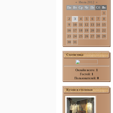
«
Июль 2012
»
Пн
Вт
Ср
Чт
Пт
Сб
Вс
1
2
3
4
5
6
7
8
9
10
11
12
13
14
15
16
17
18
19
20
21
22
23
24
25
26
27
28
29
30
31
Статистика
Онлайн всего:
1
Гостей:
1
Пользователей:
0
Кухня и столовая