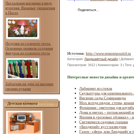
Пасхальная корзинка в виде
курочки. Вязаные украшения
Поделиться…
к Пасхе
Поделки из соленого теста.
Основные правила создания
фигурок из соленого теста
Источник
:
http://www.remontpozitif.ru
Категория
:
Ландшафтный дизайн
|
Добавил
Просмотров
: 3412 |
Комментарии
: 3 |
Теги
:
Интересные новости дизайна и архит
Заборчик на даче из вагонки
Лабиринт из стекла
своими руками
Скульптуры для оригинального 
Висячие сады Семирамиды
Мох всегда рядом: стены, крыши
Детская комната
Фонарики - цветочки для клумб
Дома в цветах – потрясающий и
Япония в «розовых облаках» - 
Светящиеся садовые горшки
«Бродячий» куст-разведчик
Газон - сфера, или Ландшафт и 