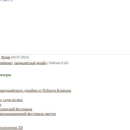
:
Янчик
(03.07.2012)
лабиринт
,
ландшафтный дизайн
|
Рейтинг
:
5.0
/
1
ектуры
ландшафтного дизайна от Роберта Кэннона
, сады из мха
ы
спанский фестиваль
завораживающий фестиваль цветов
технологии 3D