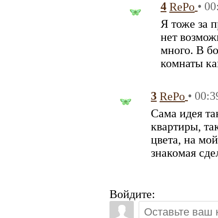
4
• 00
RePo
Я тоже за 
нет возмож
много. В б
комнаты ка
3
• 00:3
RePo
Сама идея та
квартиры, так
цвета, на мо
знакомая сде
Войдите: