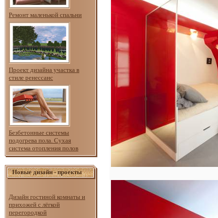
Ремонт маленькой спальни
Проект дизайна участка в
стиле ренессанс
Безбетонные системы
подогрева пола. Сухая
система отопления полов
Новые дизайн - проекты
Дизайн гостиной комнаты и
прихожей с лёгкой
перегородкой