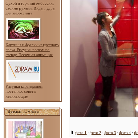
Сухой и горячий эмбоссинг
своими руками. Виды пудры
для эмбоссинга
Картины и фрески из цветного
песка. Рисунки песком по
стеклу. Песочная анимация
Рисунки карандашом
поэтапно: советы
начинающим
Детская комната
фото 1
·
фото 2
·
фото 3
·
фото 4
·
фо