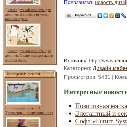
Понравилась
новость диза
Дизайн детской комнаты для
девочки. Детская в нежном
Поделиться…
розовом цвете
Дизайн детской комнаты для
девочки. Солнечная детская в
Источник
:
http://www.remon
желтом цвете
Категория
:
Дизайн мебе
Как сделать ремонт
Просмотров
: 5431 |
Ком
Интересные новости
Позитивная мягка
Полимерные полы 3D.
Элегантный и сек
Трехмерный полимерный пол
Софа «Future Sys