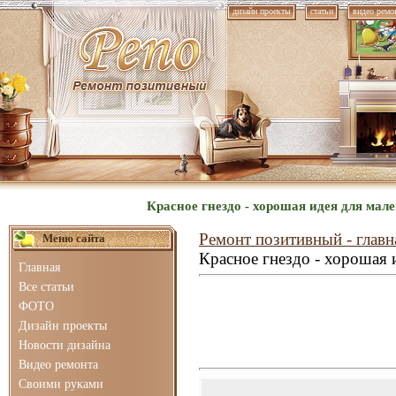
дизайн проекты
статьи
видео ремо
Красное гнездо - хорошая идея для ма
Ремонт позитивный - главн
Меню сайта
Красное гнездо - хорошая 
Главная
Все статьи
ФОТО
Дизайн проекты
Новости дизайна
Видео ремонта
Своими руками