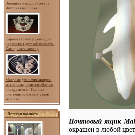
Вышивка народов Севера.
Якутская вышивка
Корона своими руками для
украшения детской комнаты.
Как сделать корону
Макраме для начинающих:
материалы, приспособления,
инструменты. Техника
плетения основных узлов
макраме
Детская комната
Почтовый ящик Mak
окрашен в любой цвет