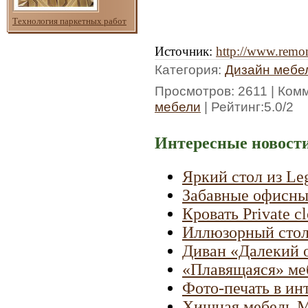
Технология паркетных работ
Источник
:
http://www.remon
Категория
:
Дизайн мебе
Просмотров
: 2611 |
Ком
мебели
|
Рейтинг
:
5.0
/
2
Интересные новости
Яркий стол из Le
Забавные офисны
Кровать Private c
Иллюзорный стол
Диван «Далекий 
«Плавящаяся» меб
Фото-печать в инт
Хищная мебель М