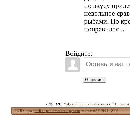
по вкусу приде
невольное сра
рыбами. Но кр
понравилось.
Войдите:
Отправить
ДЛЯ ВАС: *
Дизайн проекты бесплатно
*
Новости 
РЕПО - про
дизайн и ремонт своими руками
позитивно! © 2011 - 2026