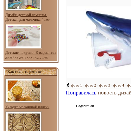
Дизайн детской комнаты.
Детская для мальчика 4 лет
Детские подушки. 9 вариантов
дизайна детских подушек
Как сделать ремонт
фото 1
·
фото 2
·
фото 3
·
фото 4
·
фо
Понравилась
новость диза
Поделиться…
Укладка мозаичной плитки