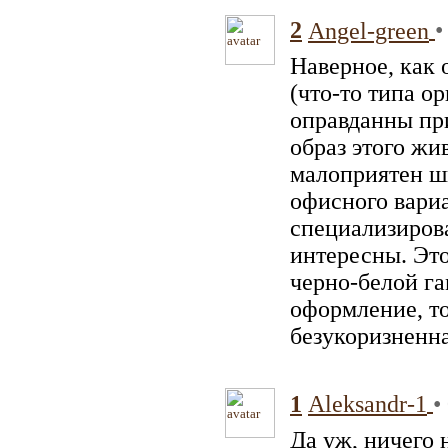
2
•
Angel-green
Наверное, как 
(что-то типа о
оправданны при
образ этого жи
малоприятен ши
офисного вариа
специализирова
интересны. Это
черно-белой га
оформление, то
безукоризненна
1
•
Aleksandr-1
Да уж, ничего 