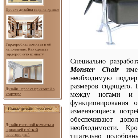
Проект дизайна сада на крыше
Гардеробная комната и её
наполнение. Как сделать
гардеробную комнату
Специально разработ
Monster Chair
имее
необходимую поддер
размеров сидящего. 
Дизайн - проект прихожей в
между ногами и 
квартире
функционирования о
Новые дизайн - проекты
изменяющиеся потре
обеспечивают допо
Дизайн гостиной комнаты и
необходимости. Кр
прихожей с лёгкой
тщательно подобран
перегородкой