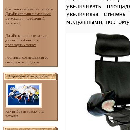
увеличивать площа
Спальня - кабинет в сталинке.
увеличивая степень
Дизайн спальни с высокими
потолками - необычный
модульными, поэтому 
интерьер
Дизайн ванной комнаты с
душевой кабинкой в
прохладных тонах
Гостиная, совмещенная со
спальней на подиуме
Отделочные материалы
Как выбрать краску для
потолка