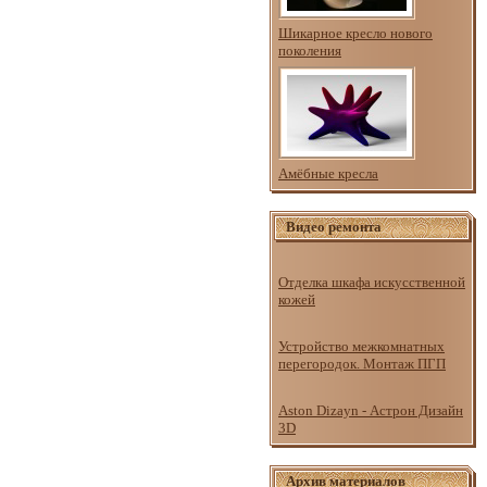
Шикарное кресло нового
поколения
Амёбные кресла
Видео ремонта
Отделка шкафа искусственной
кожей
Устройство межкомнатных
перегородок. Монтаж ПГП
Aston Dizayn - Астрон Дизайн
3D
Архив материалов