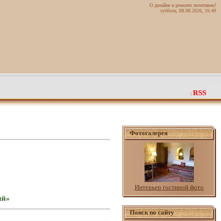
О дизайне и ремонте позитивно!
суббота, 08.08.2026, 16:49
RSS
|
Фотогалерея
Интерьер гостиной фото
ый»
Поиск по сайту