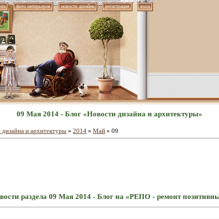
нта
фото интерьеров
новости дизайна
регистрация
вход
09 Мая 2014 - Блог «Новости дизайна и архитектуры»
 дизайна и архитектуры
»
2014
»
Май
»
09
вости раздела 09 Мая 2014 - Блог на «РЕПО - ремонт позитивн