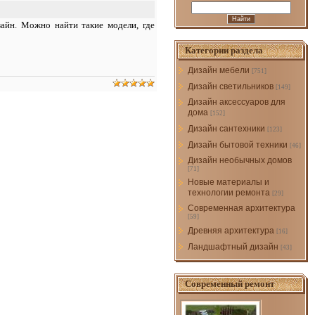
зайн. Можно найти такие модели, где
Категории раздела
Дизайн мебели
[751]
Дизайн светильников
[149]
Дизайн аксессуаров для
дома
[152]
Дизайн сантехники
[123]
Дизайн бытовой техники
[46]
Дизайн необычных домов
[71]
Новые материалы и
технологии ремонта
[29]
Современная архитектура
[59]
Древняя архитектура
[16]
Ландшафтный дизайн
[43]
Современный ремонт