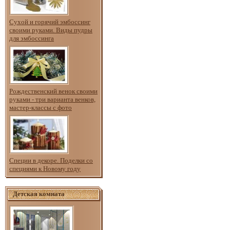
Сухой и горячий эмбоссинг
своими руками. Виды пудры
для эмбоссинга
Рождественский венок своими
руками - три варианта венков,
мастер-классы с фото
Специи в декоре. Поделки со
специями к Новому году
Детская комната