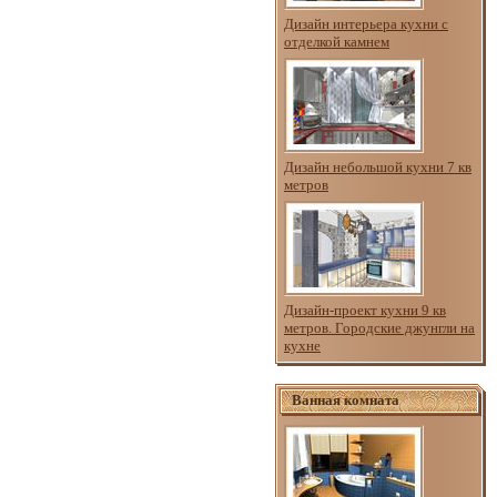
Дизайн интерьера кухни с
отделкой камнем
Дизайн небольшой кухни 7 кв
метров
Дизайн-проект кухни 9 кв
метров. Городские джунгли на
кухне
Ванная комната