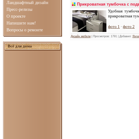
Ландшафтный дизайн
Прикроватная тумбочка с по
Пресс-релизы
Удобная тумбочк
прикроватная тум
О проекте
Напишите нам!
фото 1
·
фото 2
Вопросы о ремонте
Дизайн мебели
| Просмотров: 1791 | Добавил:
Янчи
Всё для дома