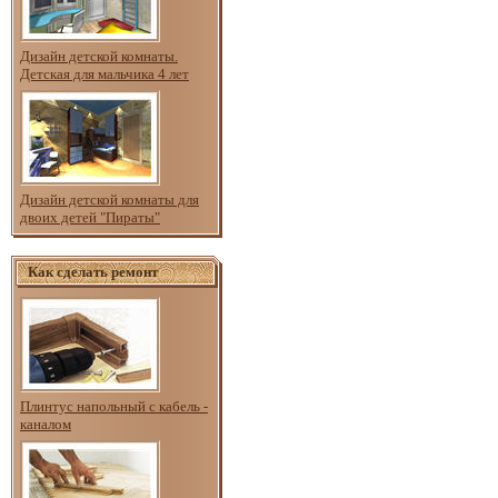
Дизайн детской комнаты.
Детская для мальчика 4 лет
Дизайн детской комнаты для
двоих детей "Пираты"
Как сделать ремонт
Плинтус напольный с кабель -
каналом