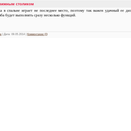
движным столиком
а в спальне играет не последнее место, поэтому так важен удачный ее ди
ба будет выполнять сразу несколько функций.
к
| Дата:
09.05.2014
|
Комментарии (0)