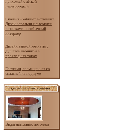
прихожей с лёгкой
перегородкой
Спальня - кабинет в сталинке.
Дизайн спальни с высокими
потолками - необычный
интерьер
Дизайн ванной комнаты с
душевой кабинкой в
прохладных тонах
Гостиная, совмещенная со
спальней на подиуме
Отделочные материалы
Виды натяжных потолков