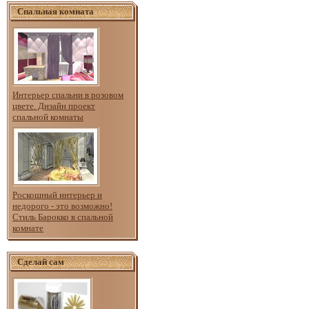
Спальная комната
Интерьер спальни в розовом
цвете. Дизайн проект
спальной комнаты
Роскошный интерьер и
недорого - это возможно!
Стиль Барокко в спальной
комнате
Сделай сам