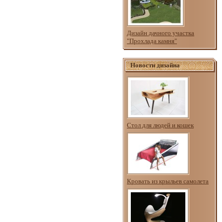
Дизайн дачного участка
"Прохлада камня"
Новости дизайна
Стол для людей и кошек
Кровать из крыльев самолета