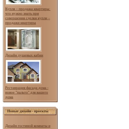
Купля – продажа квартиры:
что нужно знать при
совершении сделки купли –
продажи квартиры
Дизайн душевых кабин
Реставрация фасада дома -
новое "пальто" для вашего
дома
Новые дизайн - проекты
Дизайн гостиной комнаты и