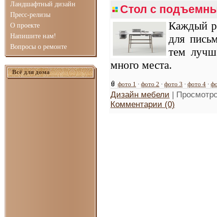
Ландшафтный дизайн
Стол с подъемн
Пресс-релизы
Каждый р
О проекте
Напишите нам!
для пись
Вопросы о ремонте
тем лучш
много места.
Всё для дома
фото 1
·
фото 2
·
фото 3
·
фото 4
·
фо
Дизайн мебели
| Просмотро
Комментарии (0)