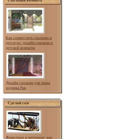
Спальная комната
Как совместить спальню и
детскую: дизайн спальни и
детской комнаты
Дизайн спальни для знака
зодиака Рак
Сделай сам
Животные и интерьер: как