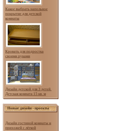
Какое выбрать напольное
покрытие для детской
комнаты
Кровать для подростка
своими руками
Дизайн детской для 3 детей.
Детская комната 15 кв. м
Новые дизайн - проекты
Дизайн гостиной комнаты и
прихожей с лёгкой