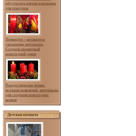
обустроить клетки и вольеры
для грызунов
Помандер – ароматное
украшение интерьера.
Создаем ароматный
новогодний декор
Рождественские венки:
история появления, материалы
для создания новогодних
венков
Детская комната