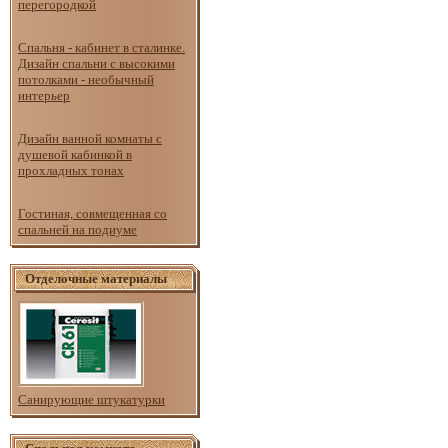
перегородкой
Спальня - кабинет в сталинке.
Дизайн спальни с высокими
потолками - необычный
интерьер
Дизайн ванной комнаты с
душевой кабинкой в
прохладных тонах
Гостиная, совмещенная со
спальней на подиуме
Отделочные материалы
Санирующие штукатурки