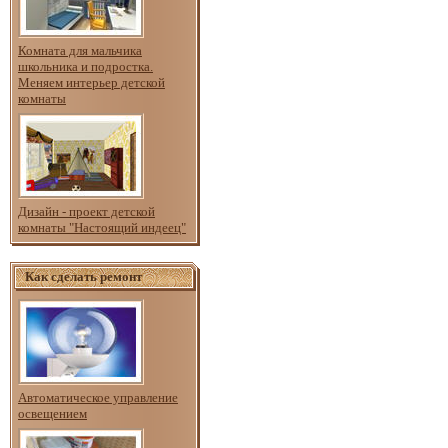
Комната для мальчика
школьника и подростка.
Меняем интерьер детской
комнаты
Дизайн - проект детской
комнаты "Настоящий индеец"
Как сделать ремонт
Автоматическое управление
освещением