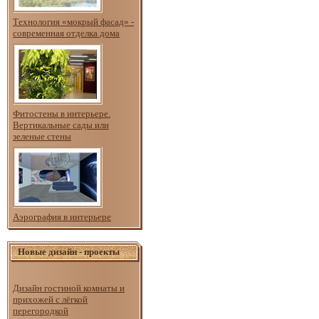
Технология «мокрый фасад» -
современная отделка дома
Фитостены в интерьере.
Вертикальные сады или
зеленые стены
Аэрография в интерьере
Новые дизайн - проекты
Дизайн гостиной комнаты и
прихожей с лёгкой
перегородкой