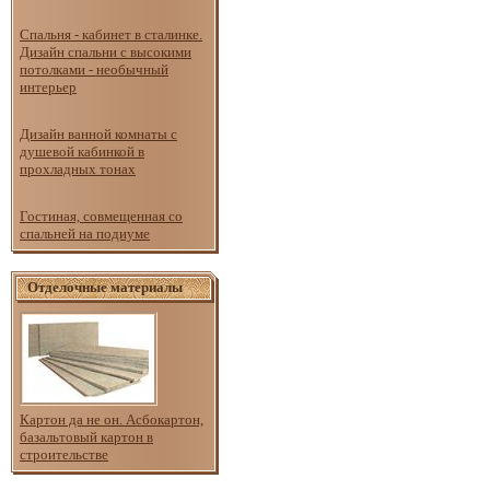
Спальня - кабинет в сталинке.
Дизайн спальни с высокими
потолками - необычный
интерьер
Дизайн ванной комнаты с
душевой кабинкой в
прохладных тонах
Гостиная, совмещенная со
спальней на подиуме
Отделочные материалы
Картон да не он. Асбокартон,
базальтовый картон в
строительстве