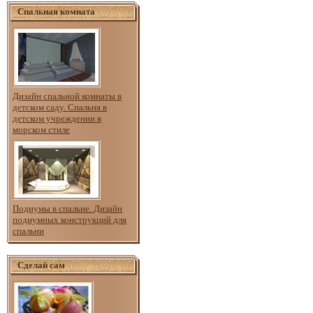
Спальная комната
Дизайн спальной комнаты в
детском саду. Спальня в
детском учреждении в
морском стиле
Подиумы в спальне. Дизайн
подиумных конструкций для
спальни
Сделай сам