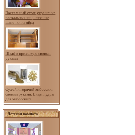
Пасхальный стол: украшение
пасхальных яиц - вязаные
шапочки на яйца
Шкаф в прихожую своими
руками
Сухой и горячий эмбоссинг
своими руками. Виды пудры
для эмбоссинга
Детская комната