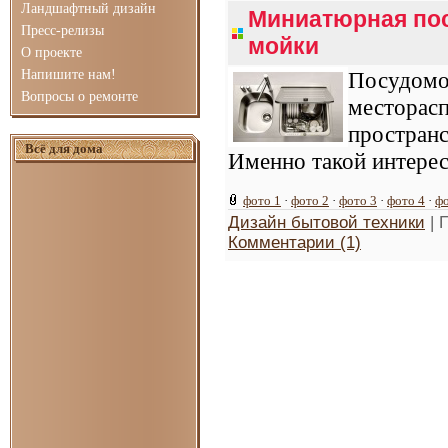
Ландшафтный дизайн
Миниатюрная пос
Пресс-релизы
мойки
О проекте
Напишите нам!
Посудом
Вопросы о ремонте
местора
простран
Всё для дома
Именно такой интерес
фото 1
·
фото 2
·
фото 3
·
фото 4
·
фо
Дизайн бытовой техники
| 
Комментарии (1)