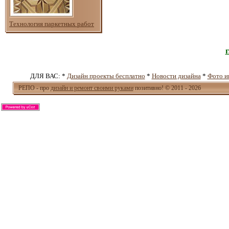
Технология паркетных работ
ДЛЯ ВАС: *
Дизайн проекты бесплатно
*
Новости дизайна
*
Фото и
РЕПО - про
дизайн и ремонт своими руками
позитивно! © 2011 - 2026